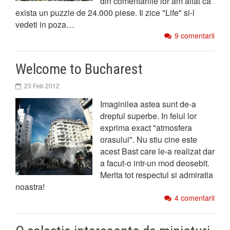
din comentariile lor am aflat ca
exista un puzzle de 24.000 piese. Ii zice "Life" si-l
vedeti in poza…
9 comentarii
Welcome to Bucharest
23 Feb 2012
Imaginilea astea sunt de-a
dreptul superbe. In felul lor
exprima exact "atmosfera
orasului". Nu stiu cine este
acest Bast care le-a realizat dar
a facut-o intr-un mod deosebit.
Merita tot respectul si admiratia
noastra!
4 comentarii