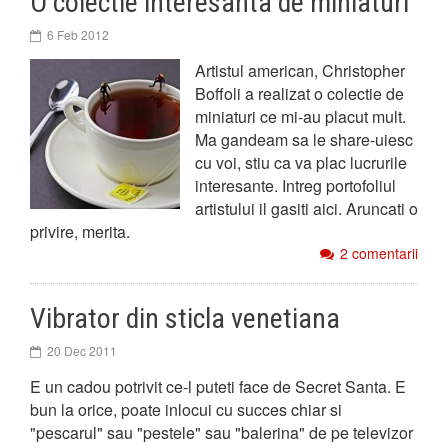
O colectie interesanta de miniaturi
6 Feb 2012
Artistul american, Christopher
Boffoli a realizat o colectie de
miniaturi ce mi-au placut mult.
Ma gandeam sa le share-uiesc
cu voi, stiu ca va plac lucrurile
interesante. Intreg portofoliul
artistului il gasiti aici. Aruncati o
privire, merita.
2 comentarii
Vibrator din sticla venetiana
20 Dec 2011
E un cadou potrivit ce-l puteti face de Secret Santa. E
bun la orice, poate inlocui cu succes chiar si
"pescarul" sau "pestele" sau "balerina" de pe televizor