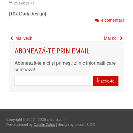
25 Feb 2011
[10x Dartadesign]
4 comentarii
Mai vechi
Mai noi
ABONEAZĂ-TE PRIN EMAIL
Abonează-te aici și primeşti zilnic informaţii care
contează!
Înscrie-te
Copyright © 2007 - 2025 criserb.com
Development by
Catalin Zalog
| design by criserb & CO