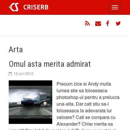
Sari
Toggle
la
conținut
navigati
RSS
Email
Facebook
Twitt
Arta
Omul asta merita admirat
19 Jun 2012
Precum zice si Andy multa
lumea stie sa foloseasca
photoshop-ul pentru a prelucra
una-alta. Dar cati stiu sa-l
foloseasca la adevarata lui
valoare? Cati se compara cu
Alexander? Chiar merita sa