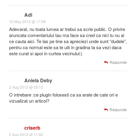
Adi
10 May 2012 @ 17:08
Adevarat, nu toata lumea ar trebui sa scrie public. O privire
aruncata comentariului tau ma face sa cred ca nici tu nu ai
ce cauta aici. Te las pe tine sa apreciezi unde sunt “dudele”,
pentru ca normal este sa te uiti in gradina ta sa vezi daca
este curat si apoi in curtea vecinului:)
Raspunde
Aniela Deby
2 Aug 2012 @ 05:12
O intrebare :ce plugin folosesti ca sa arate de cate ori e
vizualizat un articol?
Raspunde
criserb
2 Aug 2012 @ 11:02