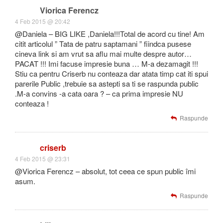
Viorica Ferencz
4 Feb 2015 @ 20:42
@Daniela – BIG LIKE ,Daniela!!!Total de acord cu tine! Am
citit articolul ” Tata de patru saptamani ” fiindca pusese
cineva link si am vrut sa aflu mai multe despre autor…
PACAT !!! Imi facuse impresie buna … M-a dezamagit !!!
Stiu ca pentru Criserb nu conteaza dar atata timp cat iti spui
parerile Public ,trebuie sa astepti sa ti se raspunda public
.M-a convins -a cata oara ? – ca prima impresie NU
conteaza !
Raspunde
criserb
4 Feb 2015 @ 23:31
@Viorica Ferencz – absolut, tot ceea ce spun public îmi
asum.
Raspunde