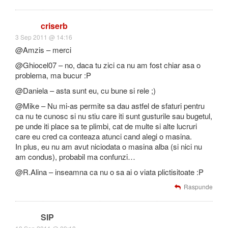
criserb
3 Sep 2011 @ 14:16
@Amzis – merci
@Ghiocel07 – no, daca tu zici ca nu am fost chiar asa o
problema, ma bucur :P
@Daniela – asta sunt eu, cu bune si rele ;)
@Mike – Nu mi-as permite sa dau astfel de sfaturi pentru
ca nu te cunosc si nu stiu care iti sunt gusturile sau bugetul,
pe unde iti place sa te plimbi, cat de multe si alte lucruri
care eu cred ca conteaza atunci cand alegi o masina.
In plus, eu nu am avut niciodata o masina alba (si nici nu
am condus), probabil ma confunzi…
@R.Alina – inseamna ca nu o sa ai o viata plictisitoate :P
Raspunde
SIP