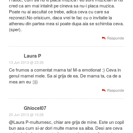
cred ca am mai intalnit pe cineva sa nu-i placa muzica.
Poate nu ai ascultat ce trebe, adica ceva cu care sa
rezonezi.No orisicum, daca vrei te fac cu o invitatie la
atheneu din partea mea si poate dupa aia se schimba ceva.
(sper).
Raspunde
Laura P
13 Jun 2013 @ 23:36
Ce frumos a comentat mama ta! M-a emotionat :) Ceva in
genul mamei mele. Sa ai grija de ea. De mama ta, ca de a
mea am eu :)))
Raspunde
Ghiocel07
20 Jun 2013 @ 15:28
@Laura P-multumesc, chiar are grija de mine. Este un copil
bun asa cum si-ar dori multe mame sa aiba. Desi are ceva