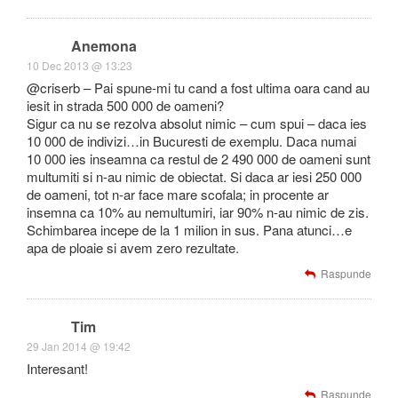
Anemona
10 Dec 2013 @ 13:23
@criserb – Pai spune-mi tu cand a fost ultima oara cand au
iesit in strada 500 000 de oameni?
Sigur ca nu se rezolva absolut nimic – cum spui – daca ies
10 000 de indivizi…in Bucuresti de exemplu. Daca numai
10 000 ies inseamna ca restul de 2 490 000 de oameni sunt
multumiti si n-au nimic de obiectat. Si daca ar iesi 250 000
de oameni, tot n-ar face mare scofala; in procente ar
insemna ca 10% au nemultumiri, iar 90% n-au nimic de zis.
Schimbarea incepe de la 1 milion in sus. Pana atunci…e
apa de ploaie si avem zero rezultate.
Raspunde
Tim
29 Jan 2014 @ 19:42
Interesant!
Raspunde