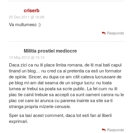
criserb
20 Dec 2011 @ 18:08
Va multumesc :)
Raspunde
Militia prostiei mediocre
10 May 2012 @ 15:13
Daca zici ca nu iti place limba romana, de iti mai bati capul
tinand un blog… nu cred ca ai pretentia ca esti un formator
de opinie. Sincer, eu dupa ce am citit cateva lucrusoare de
pe blog mi-am dat seama de un singur lucru: nu toata
lumea ar trebui sa poata sa scrie public. La fel cum nu iti
plac tie cainii trebuie sa accepti ca sunt oameni carora nu le
plac cei care isi arunca cu parerea inainte sa stie sa-ti
stranga propria mizerie cenusie.
Sper sa lasi acest comment, daca tot esti fan al liberii
exprimari.
Raspunde