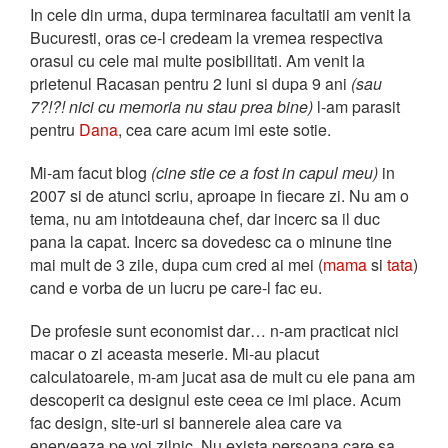
In cele din urma, dupa terminarea facultatii am venit la
Bucuresti, oras ce-l credeam la vremea respectiva
orasul cu cele mai multe posibilitati. Am venit la
prietenul Racasan pentru 2 luni si dupa 9 ani
(sau
7?!?! nici cu memoria nu stau prea bine)
l-am parasit
pentru
Dana
, cea care acum imi este sotie.
Mi-am facut blog
(cine stie ce a fost in capul meu)
in
2007 si de atunci scriu, aproape in fiecare zi. Nu am o
tema, nu am intotdeauna chef, dar incerc sa il duc
pana la capat. Incerc sa dovedesc ca o minune tine
mai mult de 3 zile, dupa cum cred ai mei (
mama
si
tata
)
cand e vorba de un lucru pe care-l fac eu.
De profesie sunt economist dar… n-am practicat nici
macar o zi aceasta meserie. Mi-au placut
calculatoarele, m-am jucat asa de mult cu ele pana am
descoperit ca designul este ceea ce imi place. Acum
fac design, site-uri si bannerele alea care va
enerveaza pe voi zilnic. Nu exista persoana care sa