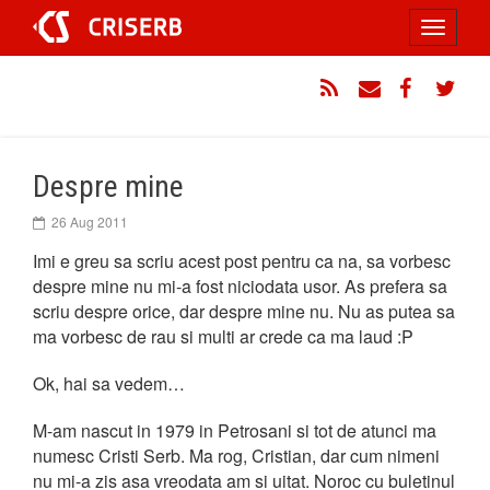
Sari
Toggle
la
conținut
navigati
RSS
Email
Facebook
Twitt
Despre mine
26 Aug 2011
Imi e greu sa scriu acest post pentru ca na, sa vorbesc
despre mine nu mi-a fost niciodata usor. As prefera sa
scriu despre orice, dar despre mine nu. Nu as putea sa
ma vorbesc de rau si multi ar crede ca ma laud :P
Ok, hai sa vedem…
M-am nascut in 1979 in Petrosani si tot de atunci ma
numesc Cristi Serb. Ma rog, Cristian, dar cum nimeni
nu mi-a zis asa vreodata am si uitat. Noroc cu buletinul