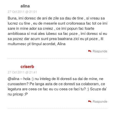
alina
27 Oct 2011 @ 21:01
Buna, imi doresc de ani de zile sa dau de tine , si vreau sa
lucrez cu tine , eu de meserie sunt croitoreasa fac tot ce imi
sare in mine ador sa creiez , ce imi popun fac foarte
ambitioasa si mai ales iubesc sa fac poze , imi doresc si eu
sa pozez dar acum sunt prea baatrana zici eu pt poze , iti
multumesc pt timpul acordat, Alina
Raspunde
criserb
27 Oct 2011 @ 21:41
@alina – hola :) nu inteleg de iti doresti sa dai de mine, ne
cunoastem? Pe langa asta de ce doresti sa colaboram, ce
legatura are ceea ce fac eu cu ceea ce faci tu? :) Scuze da’
nu pricep :P
Raspunde