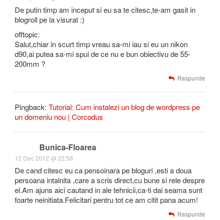
De putin timp am inceput si eu sa te citesc,te-am gasit in
blogroll pe la visurat :)
offtopic:
Salut,chiar in scurt timp vreau sa-mi iau si eu un nikon
d90,ai putea sa-mi spui de ce nu e bun obiectivu de 55-
200mm ?
Raspunde
Pingback:
Tutorial: Cum instalezi un blog de wordpress pe
un domeniu nou | Corcodus
Bunica-Floarea
12 Dec 2012 @ 22:58
De cand citesc eu ca pensoinara pe bloguri ,esti a doua
persoana intalnita ,care a scris direct,cu bune si rele despre
el.Am ajuns aici cautand in ale tehnicii,ca-ti dai seama sunt
foarte neinitiata.Felicitari pentru tot ce am citit pana acum!
Raspunde