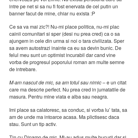
intre pe net si sa nu fi fost enervata de cel putin un
banner facut de mine, chiar nu exista :P
Ce sa va mai zic?! Nu-mi place politica, nu-mi plac
cainii comunitari si sper (desi nu prea cred) ca o sa
ajungem in cele din urma si noi o tara civilizata. Sper
sa avem autostrazi inainte ca eu sa devin bunic. De
felul meu sunt un optimist incurabil dar cand vine
vorba de progresul poporului roman am multe semne
de intrebare.
M-am nascut de mic, sa am totul sau nimic
– e un citat
care ma descrie perfect. Nu prea cred in jumatatile de
masura. Pentru mine viata e alba sau neagra.
Imi place sa calatoresc, sa conduc, si vorba lu’ tata, sa
am de unde ma intoarce acasa. Ma plictisesc daca
stau. Sunt un tip activ.
Tin cu Dinamo de mic. Mi-au adus multe bucurii dar si