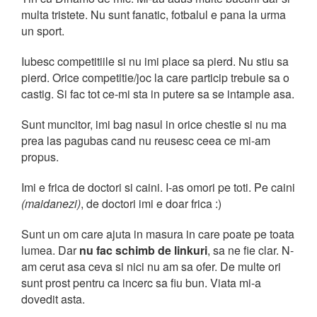
multa tristete. Nu sunt fanatic, fotbalul e pana la urma
un sport.
Iubesc competitiile si nu imi place sa pierd. Nu stiu sa
pierd. Orice competitie/joc la care particip trebuie sa o
castig. Si fac tot ce-mi sta in putere sa se intample asa.
Sunt muncitor, imi bag nasul in orice chestie si nu ma
prea las pagubas cand nu reusesc ceea ce mi-am
propus.
Imi e frica de doctori si caini. I-as omori pe toti. Pe caini
(maidanezi)
, de doctori imi e doar frica :)
Sunt un om care ajuta in masura in care poate pe toata
lumea. Dar
nu fac schimb de linkuri
, sa ne fie clar. N-
am cerut asa ceva si nici nu am sa ofer. De multe ori
sunt prost pentru ca incerc sa fiu bun. Viata mi-a
dovedit asta.