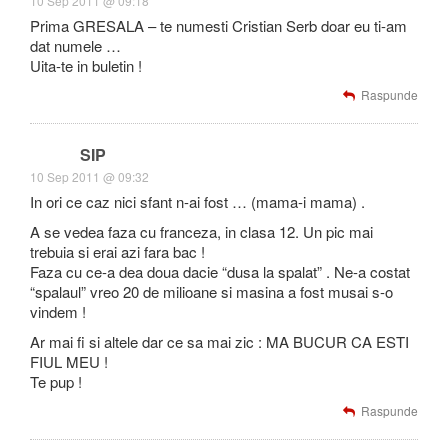
10 Sep 2011 @ 09:18
Prima GRESALA – te numesti Cristian Serb doar eu ti-am
dat numele …
Uita-te in buletin !
Raspunde
SIP
10 Sep 2011 @ 09:32
In ori ce caz nici sfant n-ai fost … (mama-i mama) .
A se vedea faza cu franceza, in clasa 12. Un pic mai
trebuia si erai azi fara bac !
Faza cu ce-a dea doua dacie “dusa la spalat” . Ne-a costat
“spalaul” vreo 20 de milioane si masina a fost musai s-o
vindem !
Ar mai fi si altele dar ce sa mai zic : MA BUCUR CA ESTI
FIUL MEU !
Te pup !
Raspunde