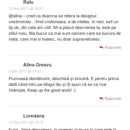
Ralu
10 Nov 2011 @ 16:07
@alina – cred ca doamna se refera la designul
vestimentar…fiind croitoreasa, e de inteles. In rest, esti un
tip ok, din cate am citit. Mi-a placut descrierea ta, este pe
stilul meu. Ma bucur ca mai sunt oameni care se bucura de
viata, care mai si traiesc, nu doar supravietuiesc.
Raspunde
Alina Greavu
2 Dec 2011 @ 17:42
Frumoasă destăinuire, deschisă și sinceră. E pentru prima
dată când intru pe blogul tău și îți spun că se va mai
întâmpla. Keep up the good work! :)
Raspunde
Loredana
12 Dec 2011 @ 14:13
buna. .faina descrierea..in aceeasi masura in care este la