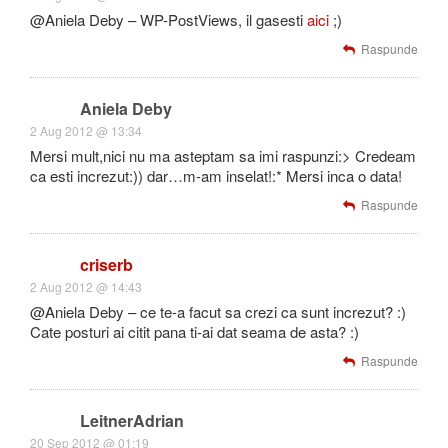
@Aniela Deby – WP-PostViews, il gasesti
aici
;)
Raspunde
Aniela Deby
2 Aug 2012 @ 13:34
Mersi mult,nici nu ma asteptam sa imi raspunzi:> Credeam
ca esti increzut:)) dar…m-am inselat!:* Mersi inca o data!
Raspunde
criserb
2 Aug 2012 @ 14:43
@Aniela Deby – ce te-a facut sa crezi ca sunt increzut? :)
Cate posturi ai citit pana ti-ai dat seama de asta? :)
Raspunde
LeitnerAdrian
20 Sep 2012 @ 01:19