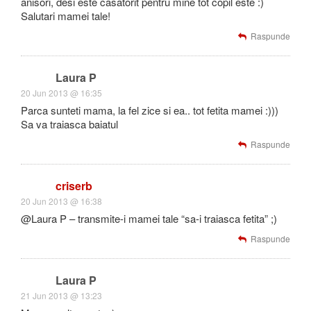
anisori, desi este casatorit pentru mine tot copil este :)
Salutari mamei tale!
Raspunde
Laura P
20 Jun 2013 @ 16:35
Parca sunteti mama, la fel zice si ea.. tot fetita mamei :)))
Sa va traiasca baiatul
Raspunde
criserb
20 Jun 2013 @ 16:38
@Laura P – transmite-i mamei tale “sa-i traiasca fetita” ;)
Raspunde
Laura P
21 Jun 2013 @ 13:23