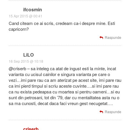
ifcosmin
15 Apr 2015 @ 00:41
Cand citeam ce ai scris, credeam ca-i despre mine. Esti
capricorn?
Raspunde
LiLO
16 Sep 2015 @ 10:18
@criserb – sa inteleg ca atat de ingust esti la minte, incat
varianta cu ucisul cainilor e singura varianta pe care o
vezi…imi pare rau ca am aterizat pe acest site, imi pare rau
ca imi pierd timpul si scriu aceste cuvinte….si imi pare rau
ca nu exista pedeapsa cu moartea si pentru oameni…si eu
sunt din petrosani, tot din ’79, dar cu mentalitatea asta nu o
sa ma cunosti, decat daca faci vreun gest necugetat….
Raspunde
criserb