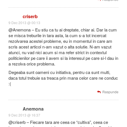
criserb
9 Dec 2013 @ 00:13
@Anemona – Eu stiu ca tu ai dreptate, chiar ai. Dar la cum
se misca treburile in tara asta, la cum s-a tot incercat
rezolvarea acestei probleme, eu in momentul in care am
scris acest articol n-am vazut o alta solutie. N-am vazut
atunci, nu vad nici acum si ma refer strict in contextul
politicienilor pe care ii avem si la interesul pe care si-l dau in
a rezolva orice problema.
Degeaba sunt oameni cu initiativa, pentru ca sunt multi,
daca totul trebuie sa treaca prin mana celor care ne conduc
:(
Raspunde
Anemona
9 Dec 2013 @ 16:37
@criserb – Fiecare tara are ceea ce “cultiva”, ceea ce