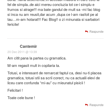
fel de simpla..de aici mereu concluzia tot ce-i simplu e
frumos si atrage!!! ma bate gandul de mult sa -mi fac blog
si inca nu am reusit,dar acum ,dupa ce l-am rasfoit pe al
tau…m-am hotarat!!! Fac Blog!! o zi minunata si sarbatori
fericite!
Raspunde
Cantemir
20 Dec 2011 @ 13:39
Am citit pana la partea cu gramatica.
M-am regasit mult in copilaria ta.
Totusi, e interesant de remarcat faptul ca, desi nu-ti placea
gramatica, totusi stii sa scrii corect, nu ca actualii elevi de
liceu care confunda “mi-au” cu mieunatul pisicii !
Felicitari !
Toate cele bune !
Raspunde