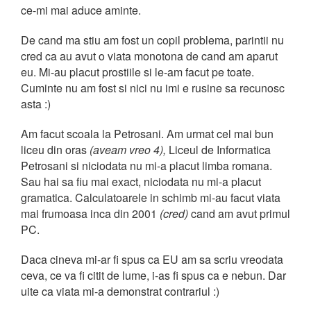
ce-mi mai aduce aminte.
De cand ma stiu am fost un copil problema, parintii nu
cred ca au avut o viata monotona de cand am aparut
eu. Mi-au placut prostiile si le-am facut pe toate.
Cuminte nu am fost si nici nu imi e rusine sa recunosc
asta :)
Am facut scoala la Petrosani. Am urmat cel mai bun
liceu din oras
(aveam vreo 4),
Liceul de Informatica
Petrosani si niciodata nu mi-a placut limba romana.
Sau hai sa fiu mai exact, niciodata nu mi-a placut
gramatica. Calculatoarele in schimb mi-au facut viata
mai frumoasa inca din 2001
(cred)
cand am avut primul
PC.
Daca cineva mi-ar fi spus ca EU am sa scriu vreodata
ceva, ce va fi citit de lume, i-as fi spus ca e nebun. Dar
uite ca viata mi-a demonstrat contrariul :)