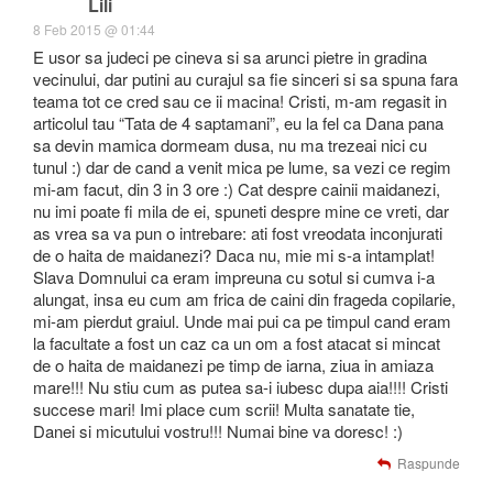
Lili
8 Feb 2015 @ 01:44
E usor sa judeci pe cineva si sa arunci pietre in gradina
vecinului, dar putini au curajul sa fie sinceri si sa spuna fara
teama tot ce cred sau ce ii macina! Cristi, m-am regasit in
articolul tau “Tata de 4 saptamani”, eu la fel ca Dana pana
sa devin mamica dormeam dusa, nu ma trezeai nici cu
tunul :) dar de cand a venit mica pe lume, sa vezi ce regim
mi-am facut, din 3 in 3 ore :) Cat despre cainii maidanezi,
nu imi poate fi mila de ei, spuneti despre mine ce vreti, dar
as vrea sa va pun o intrebare: ati fost vreodata inconjurati
de o haita de maidanezi? Daca nu, mie mi s-a intamplat!
Slava Domnului ca eram impreuna cu sotul si cumva i-a
alungat, insa eu cum am frica de caini din frageda copilarie,
mi-am pierdut graiul. Unde mai pui ca pe timpul cand eram
la facultate a fost un caz ca un om a fost atacat si mincat
de o haita de maidanezi pe timp de iarna, ziua in amiaza
mare!!! Nu stiu cum as putea sa-i iubesc dupa aia!!!! Cristi
succese mari! Imi place cum scrii! Multa sanatate tie,
Danei si micutului vostru!!! Numai bine va doresc! :)
Raspunde