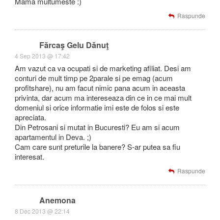
Mama multumeste :)
Raspunde
Fărcaş Gelu Dănuţ
4 Sep 2013 @ 17:42
Am vazut ca va ocupati si de marketing afiliat. Desi am
conturi de mult timp pe 2parale si pe emag (acum
profitshare), nu am facut nimic pana acum in aceasta
privinta, dar acum ma intereseaza din ce in ce mai mult
domeniul si orice informatie imi este de folos si este
apreciata.
Din Petrosani si mutat in Bucuresti? Eu am si acum
apartamentul in Deva. ;)
Cam care sunt preturile la banere? S-ar putea sa fiu
interesat.
Raspunde
Anemona
8 Dec 2013 @ 22:14