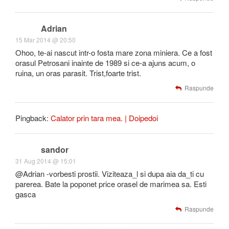
Adrian
15 Mar 2014 @ 20:50
Ohoo, te-ai nascut intr-o fosta mare zona miniera. Ce a fost
orasul Petrosani inainte de 1989 si ce-a ajuns acum, o
ruina, un oras parasit. Trist,foarte trist.
Raspunde
Pingback:
Calator prin tara mea. | Doipedoi
sandor
31 Aug 2014 @ 15:01
@Adrian -vorbesti prostii. Viziteaza_l si dupa aia da_ti cu
parerea. Bate la poponet price orasel de marimea sa. Esti
gasca
Raspunde