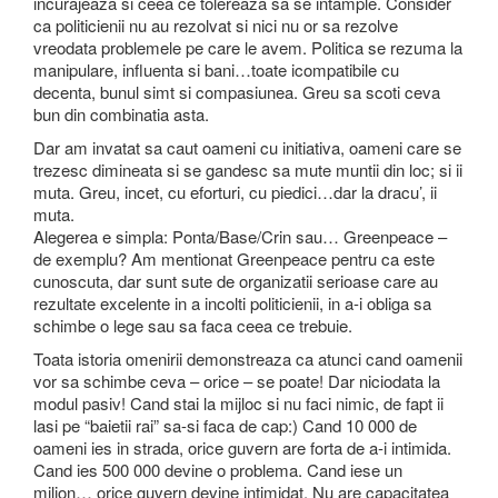
incurajeaza si ceea ce tolereaza sa se intample. Consider
ca politicienii nu au rezolvat si nici nu or sa rezolve
vreodata problemele pe care le avem. Politica se rezuma la
manipulare, influenta si bani…toate icompatibile cu
decenta, bunul simt si compasiunea. Greu sa scoti ceva
bun din combinatia asta.
Dar am invatat sa caut oameni cu initiativa, oameni care se
trezesc dimineata si se gandesc sa mute muntii din loc; si ii
muta. Greu, incet, cu eforturi, cu piedici…dar la dracu’, ii
muta.
Alegerea e simpla: Ponta/Base/Crin sau… Greenpeace –
de exemplu? Am mentionat Greenpeace pentru ca este
cunoscuta, dar sunt sute de organizatii serioase care au
rezultate excelente in a incolti politicienii, in a-i obliga sa
schimbe o lege sau sa faca ceea ce trebuie.
Toata istoria omenirii demonstreaza ca atunci cand oamenii
vor sa schimbe ceva – orice – se poate! Dar niciodata la
modul pasiv! Cand stai la mijloc si nu faci nimic, de fapt ii
lasi pe “baietii rai” sa-si faca de cap:) Cand 10 000 de
oameni ies in strada, orice guvern are forta de a-i intimida.
Cand ies 500 000 devine o problema. Cand iese un
milion… orice guvern devine intimidat. Nu are capacitatea