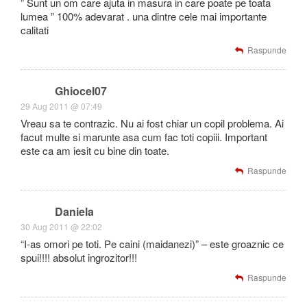
” Sunt un om care ajuta in masura in care poate pe toata
lumea ” 100% adevarat . una dintre cele mai importante
calitati
Raspunde
Ghiocel07
29 Aug 2011 @ 07:49
Vreau sa te contrazic. Nu ai fost chiar un copil problema. Ai
facut multe si marunte asa cum fac toti copiii. Important
este ca am iesit cu bine din toate.
Raspunde
Daniela
30 Aug 2011 @ 22:02
“I-as omori pe toti. Pe caini (maidanezi)” – este groaznic ce
spui!!!! absolut ingrozitor!!!
Raspunde