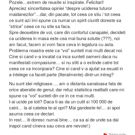
Pozele…extrem de reusite si inspirate. Felicitari!
Apreciez sinceritatea opiniei “despre uciderea tuturor
maidanezilor”…dar, din pacate, tot ceea ce stiu / tot ceea
ce sunt azi imi spune ca numai un spirit ciuntit doreste sa
“strice” ceea ce nu stie sa faca.
Spre deosebire de voi, care din confortul canapalei, decideti
ca uciderea in masa este cea mai buna solutie (???), noi
am facut, facem si vom face ceva in legatura cu asta.
Problema noastra este ca “voi” sunteti mai multi decat noi.
Cine si cand v-a invatat ca inca sunteti oameni daca nu
manifestati compasiune… si nu stiti a o extinde catre tot
ceea ce va inconjoara? Cine si cand v-a ajutat sa esuati in
a intelege ca faceti parte (literalmente) dintr-un intreg?
Nu sunt idei religioase…. am o distanta sanatoasa fata de
orice aberatie de genul; dar refuz statistica realitatii care-mi
spune ca “voi” sunteti din ce in ce mai multi.
I-ai ucide pe toti? Daca ti-as da un cutit si 100 000 de
caini… la al catelea te-ai opri? Mai gandeste-te!… si apoi
asuma ceea ce declari.
In rest… iti doresc numai bine… ca sa ai de unde sa dai
inapoi cand cineva sau ceva are nevoie!:)
Raspunde