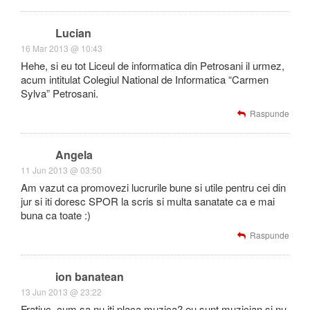
Lucian
16 Mar 2013 @ 10:43
Hehe, si eu tot Liceul de informatica din Petrosani il urmez,
acum intitulat Colegiul National de Informatica “Carmen
Sylva” Petrosani.
Raspunde
Angela
11 Jun 2013 @ 03:50
Am vazut ca promovezi lucrurile bune si utile pentru cei din
jur si iti doresc SPOR la scris si multa sanatate ca e mai
buna ca toate :)
Raspunde
ion banatean
13 Jun 2013 @ 23:22
Fratiuc, cum sa nu iti placa muzica? eu sunt muzician si nu