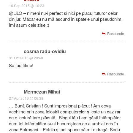
16 Sep 2015 @ 10:23
@LiLO – nimeni nu-i perfect și nici pe placul tuturor celor
din jur. Măcar eu nu mă ascund în spatele unui pseudonim,
îmi asum cele zise ;)
Raspunde
cosma radu-ovidiu
31 Oct 2015 @ 20:40
Sa fad filme!
Raspunde
Mermezan Mihai
27 Apr 2016 @ 06:38
… Bună Cristian ! Sunt impresionat plăcut ! Am ceva
vechime prin zona folosirii computerelor și este un caz rar
de o lectură tare plăcută . Blogul tău l-am găsit întâmplător
cum tot întâmplător sunt bucureștean ce a umblat des în
zona Petroșani – Petrila și pot spune că mi-e dragă. Scriu