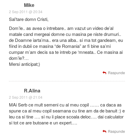
Mike
2 Sep 2011 @ 20:34
Sal’tare domn Cristi,
Dom’le.. as avea o intrebare.. am vazut un video de’al
matale cand mergeai domne cu masina pe niste drumuri..
de Doamne iarta’ma.. era una alba.. si ma tot gandeam, eu
fiind in dubii ce masina “de Romania” ar fi bine sa’mi
cumpar m’am decis sa te intreb pe ‘mneata.. Ce masina ai
dom’le?…
Mersi anticipat;)
Raspunde
R.Alina
2 Sep 2011 @ 21:04
MAi Serb ce mult semeni cu al meu copil …… ca daca as
spune ca al meu copil seamana cu tine am da de banuit :) e
leu ca si tine …. si nu ii place scoala deloc…. dai calculator
si tot ce are butoane e un expert….
Raspunde