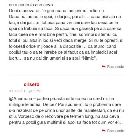
de a controla asa ceva.
Deci e adevarat: “e greu pana faci primul milion”:)
Daca nu fac ce le spui, ii dai jos, pui altii… daca nici aia nu
fac, ii dai jos…si tot asa pana vin unii care fac ceea ce le
spui ca trebuie sa faca. Si daca nu-i gasesti pe aia care sa
faca ceea ce e mai bine pentru tine, schimbi sistemul cu
totul si pui altul in loc si vezi daca merge. Si nu te opresti, si
folosesti orice mijloace ai la dispozitie … ca atunci cand
copilul tau o sa te intrebe ce ai facut ca sa impiedici acel
lucru… sa nu dai din umeri si sa spui “Nimic”.
Raspunde
criserb
9 Dec 2013 @ 17:51
@Anemona – partea proasta este ca eu nu cred nici in
mitingurile astea. De ce? Pai spune-mi tu o problema care
s-a rezolvat de pe urma unor astfel de manifestari, ca eu nu
stiu. Vorbesc de o rezolvare pe termen lung, nu asa ceva
pentru a potoli gura multimii si apoi sa faca tot cum vor ei…
Raspunde