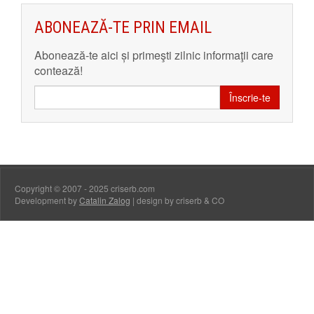
ABONEAZĂ-TE PRIN EMAIL
Abonează-te aici și primeşti zilnic informaţii care
contează!
Înscrie-te
Copyright © 2007 - 2025 criserb.com
Development by
Catalin Zalog
| design by criserb & CO