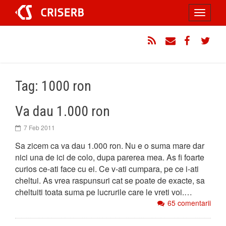
Sari
Toggle
la
conținut
navigati
RSS
Email
Facebook
Twitt
Tag: 1000 ron
Va dau 1.000 ron
7 Feb 2011
Sa zicem ca va dau 1.000 ron. Nu e o suma mare dar
nici una de ici de colo, dupa parerea mea. As fi foarte
curios ce-ati face cu ei. Ce v-ati cumpara, pe ce i-ati
cheltui. As vrea raspunsuri cat se poate de exacte, sa
cheltuiti toata suma pe lucrurile care le vreti voi.…
65 comentarii