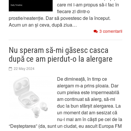
care mi i-am propus să-i fac în
fiecare zi dintr-o
prostie/neatenție. Dar să povestesc de la început.
Acum un an și ceva, după ziua…
3 comentarii
Nu speram să-mi găsesc casca
după ce am pierdut-o la alergare
22 May 2024
De dimineață, în timp ce
alergam m-a prins ploaia. Dar
cum pielea este impermeabilă
am continuat să alerg, să-mi
duc la bun sfârșit alergarea. La
un moment dat am sesizat că
nu-i mai am în căști pe cei de la
“Deșteptarea” (da, sunt un ciudat, eu ascult Europa FM