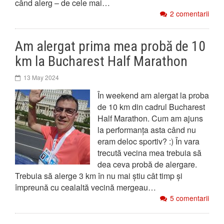
când alerg – de cele mai…
2 comentarii
Am alergat prima mea probă de 10
km la Bucharest Half Marathon
13 May 2024
În weekend am alergat la proba
de 10 km din cadrul Bucharest
Half Marathon. Cum am ajuns
la performanța asta când nu
eram deloc sportiv? :) În vara
trecută vecina mea trebuia să
dea ceva probă de alergare.
Trebuia să alerge 3 km în nu mai știu cât timp și
împreună cu cealaltă vecină mergeau…
5 comentarii