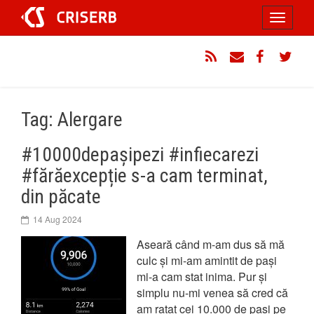
Sari
Toggle
la
conținut
navigati
RSS
Email
Facebook
Twitt
Tag: Alergare
#10000depașipezi #infiecarezi
#fărăexcepție s-a cam terminat,
din păcate
14 Aug 2024
Aseară când m-am dus să mă
culc și mi-am amintit de pași
mi-a cam stat inima. Pur și
simplu nu-mi venea să cred că
am ratat cei 10.000 de pași pe