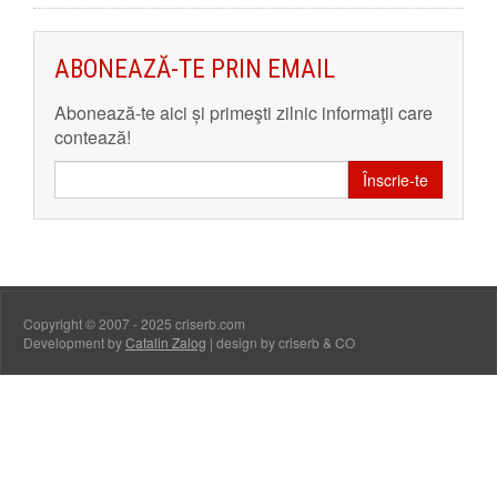
ABONEAZĂ-TE PRIN EMAIL
Abonează-te aici și primeşti zilnic informaţii care
contează!
Înscrie-te
Copyright © 2007 - 2025 criserb.com
Development by
Catalin Zalog
| design by criserb & CO