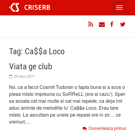
Sari
Toggle
la
conținut
navigati
RSS
Email
Facebook
Twitt
Tag: Ca$$a Loco
Viata ge club
23 Nov 2011
No, ca a facut Cosmit Tudoran o fapta buna si a scos o
piesa misto impreuna cu SoRReLL (era si cazu’). Sper
sa scoata cat mai multe si cat mai repede, ca deja imi
aduc aminte de melodiile lu’ Ca$$a Loco. Erau tare
misto. Le ascultam pe unele pe repeat ore in sir… ce
vremuri,…
Comenteaza primul