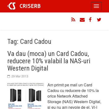
Sari
Toggle
la
conținut
navigati
RSS
Email
Facebook
Twitt
Tag: Card Cadou
Va dau (moca) un Card Cadou,
reducere 10% valabil la NAS-uri
Western Digital
29 Mar 2013
Am primit pe mail un Card
Cadou cu reducere de 10% la
orice Network Attached
Storage (NAS) Western Digital,
si eu nu am nevoie de el. Vi-l