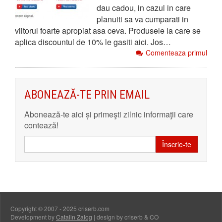
dau cadou, in cazul in care
planuiti sa va cumparati in
viitorul foarte apropiat asa ceva. Produsele la care se
aplica discountul de 10% le gasiti aici. Jos…
Comenteaza primul
ABONEAZĂ-TE PRIN EMAIL
Abonează-te aici și primeşti zilnic informaţii care
contează!
Înscrie-te
Copyright © 2007 - 2025 criserb.com
Development by
Catalin Zalog
| design by criserb & CO