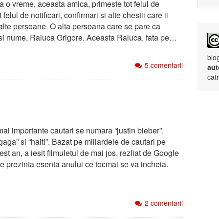
a o vreme, aceasta amica, primeste tot felul de
t felul de notificari, confirmari si alte chestii care ii
 alte persoane. O alta persoana care se pare ca
si nume, Raluca Grigore. Aceasta Raluca, fata pe…
blo
5 comentarii
aut
cat
mai importante cautari se numara “justin bieber”,
 gaga” si “haiti”. Bazat pe miliardele de cautari pe
st an, a iesit filmuletul de mai jos, rezliat de Google
re prezinta esenta anului ce tocmai se va incheia.
2 comentarii