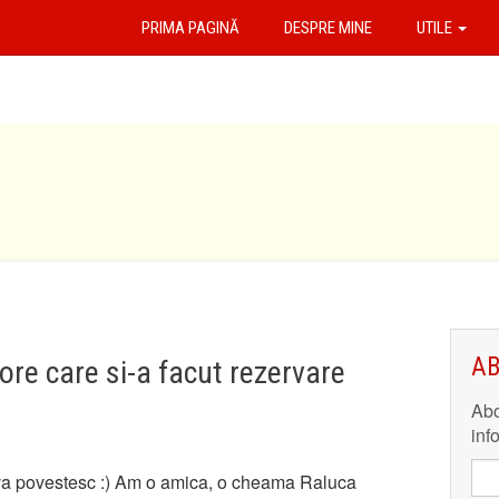
PRIMA PAGINĂ
DESPRE MINE
UTILE
AB
re care si-a facut rezervare
Abo
inf
va povestesc :) Am o amica, o cheama Raluca