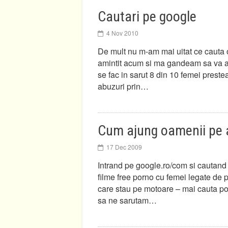
Cautari pe google
4 Nov 2010
De mult nu m-am mai uitat ce cauta
amintit acum si ma gandeam sa va ar
se fac in sarut 8 din 10 femei prestea
abuzuri prin…
Cum ajung oamenii pe 
17 Dec 2009
Intrand pe google.ro/com si cautand 
filme free porno cu femei legate de p
care stau pe motoare – mai cauta poze
sa ne sarutam…