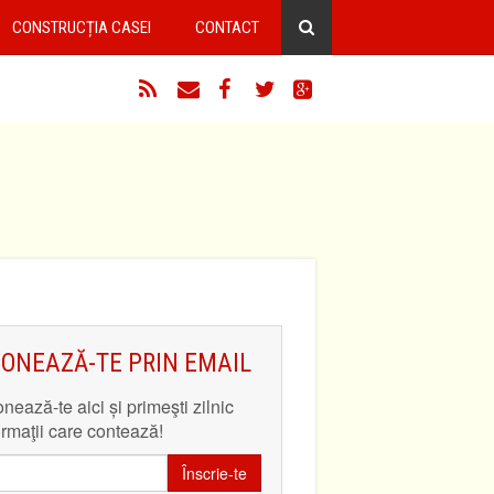
CONSTRUCȚIA CASEI
CONTACT
RSS
Email
Facebook
Twitter
Google+
ONEAZĂ-TE PRIN EMAIL
nează-te aici și primeşti zilnic
ormaţii care contează!
Înscrie-te