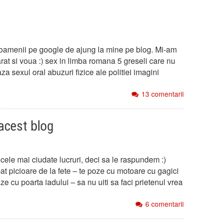
 oamenii pe google de ajung la mine pe blog. Mi-am
at si voua :) sex in limba romana 5 greseli care nu
za sexul oral abuzuri fizice ale politiei imagini
13 comentarii
acest blog
cele mai ciudate lucruri, deci sa le raspundem :)
at picioare de la fete – te poze cu motoare cu gagici
 cu poarta iadului – sa nu uiti sa faci prietenul vrea
6 comentarii