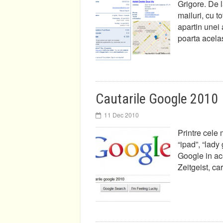
Grigore. De l
mailuri, cu to
apartin unei
poarta acela
Cautarile Google 2010
11 Dec 2010
Printre cele 
“ipad”, “lady
Google in ace
Zeitgeist, ca