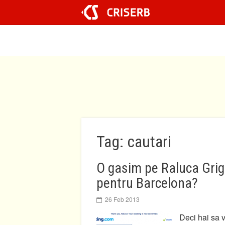
Sari
la
conținut
Tag: cautari
O gasim pe Raluca Grigo
pentru Barcelona?
26 Feb 2013
Deci hai sa 