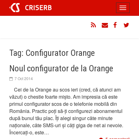
Sari
Toggle
la
conținut
navigati
RSS
Email
Facebook
Twitt
Tag: Configurator Orange
Noul configurator de la Orange
7 Oct 2014
Cei de la Orange au scos ieri (cred, că atunci am
văzut) o chestie foarte mișto. Am impresia că este
primul configurator scos de o telefonie mobilă din
România. Practic poți să-ți configurezi abonamentul
după bunul tău plac. Îți alegi singur câte minute
naționale, câte SMS-uri și câți giga de net ai nevoie.
Încercați-o, este…