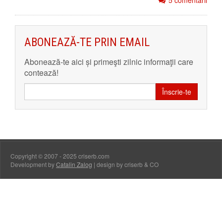
5 comentarii
ABONEAZĂ-TE PRIN EMAIL
Abonează-te aici și primeşti zilnic informaţii care
contează!
Înscrie-te
Copyright © 2007 - 2025 criserb.com
Development by
Catalin Zalog
| design by criserb & CO