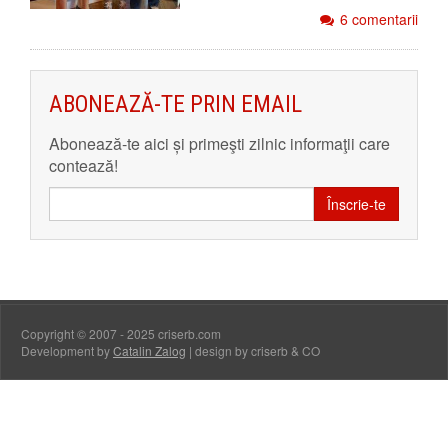
6 comentarii
ABONEAZĂ-TE PRIN EMAIL
Abonează-te aici și primeşti zilnic informaţii care
contează!
Înscrie-te
Copyright © 2007 - 2025 criserb.com
Development by
Catalin Zalog
| design by criserb & CO