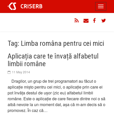
Sari
Toggle
la
conținut
navigati
RSS
Email
Facebook
Twitt
Tag: Limba româna pentru cei mici
Aplicația care te învață alfabetul
limbii române
11 May 2014
Dragilor, un grup de trei programatori au făcut o
aplicație mișto pentru cei mici, o aplicație prin care ei
pot învăța destul de ușor (zic eu) alfabetul limbii
române. Este o aplicație de care fiecare dintre noi o să
aibă nevoie la un moment dat, așa că m-am decis să o
promovez. În caz că…