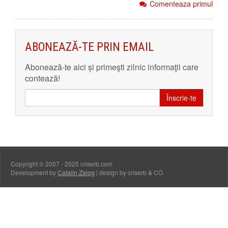
Comenteaza primul
ABONEAZĂ-TE PRIN EMAIL
Abonează-te aici și primeşti zilnic informaţii care
contează!
Înscrie-te
Copyright © 2007 - 2025 criserb.com
Development by
Catalin Zalog
| design by criserb & CO