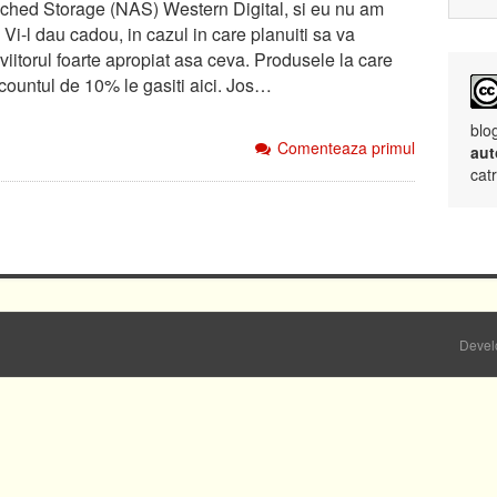
ched Storage (NAS) Western Digital, si eu nu am
 Vi-l dau cadou, in cazul in care planuiti sa va
viitorul foarte apropiat asa ceva. Produsele la care
countul de 10% le gasiti aici. Jos…
blo
Comenteaza primul
aut
cat
Devel