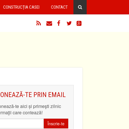
CONSTRUCȚIA CASEI
CONTACT
RSS
Email
Facebook
Twitter
Google+
ONEAZĂ-TE PRIN EMAIL
nează-te aici și primeşti zilnic
ormaţii care contează!
Înscrie-te