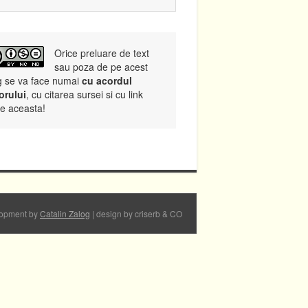
Orice preluare de text
sau poza de pe acest
g se va face numai
cu acordul
orului
, cu citarea sursei si cu link
re aceasta!
opment by
Catalin Zalog
| design by criserb & CO