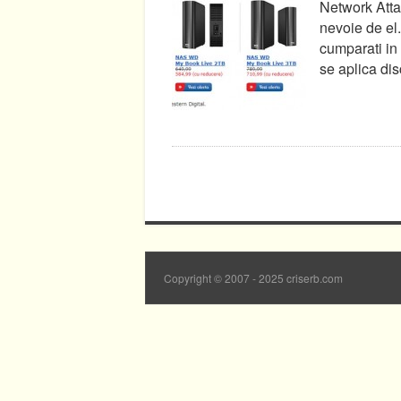
Network Atta
nevoie de el.
cumparati in 
se aplica dis
Copyright © 2007 - 2025 criserb.com