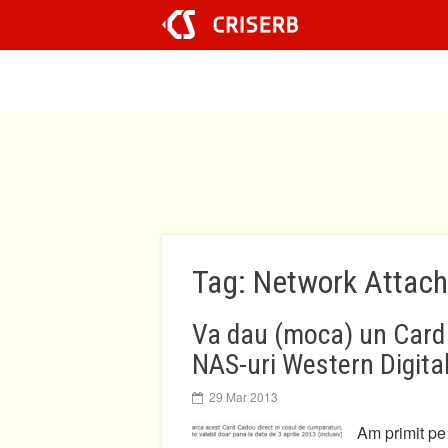
Sari
la
conținut
Tag: Network Attach
Va dau (moca) un Card 
NAS-uri Western Digita
29 Mar 2013
Am primit pe