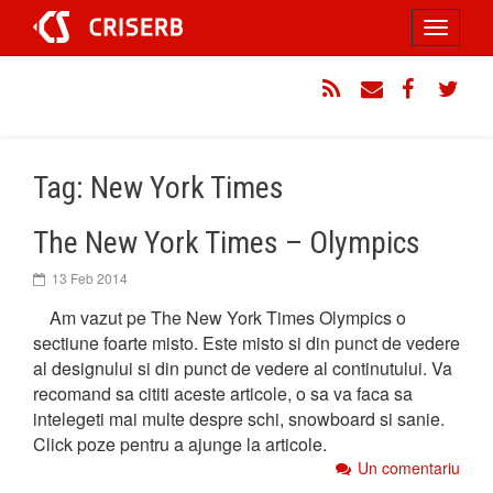
Sari
Toggle
la
conținut
navigati
RSS
Email
Facebook
Twitt
Tag: New York Times
The New York Times – Olympics
13 Feb 2014
Am vazut pe The New York Times Olympics o
sectiune foarte misto. Este misto si din punct de vedere
al designului si din punct de vedere al continutului. Va
recomand sa cititi aceste articole, o sa va faca sa
intelegeti mai multe despre schi, snowboard si sanie.
Click poze pentru a ajunge la articole.
Un comentariu