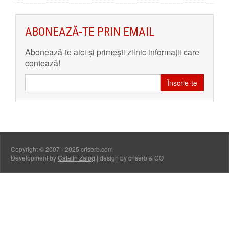
ABONEAZĂ-TE PRIN EMAIL
Abonează-te aici și primeşti zilnic informaţii care
contează!
Înscrie-te
Copyright © 2007 - 2025 criserb.com
Development by
Catalin Zalog
| design by criserb & CO