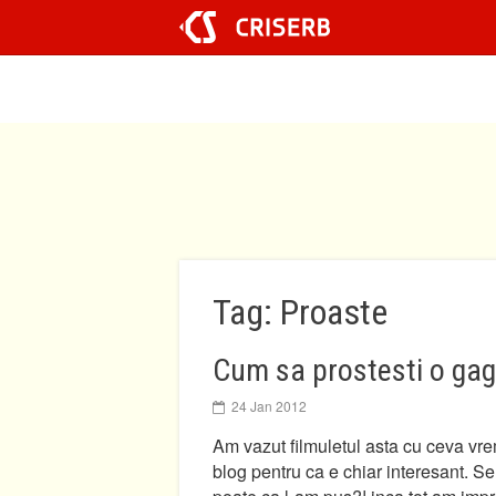
Sari
la
conținut
Tag: Proaste
Cum sa prostesti o gag
24 Jan 2012
Am vazut filmuletul asta cu ceva vr
blog pentru ca e chiar interesant. S