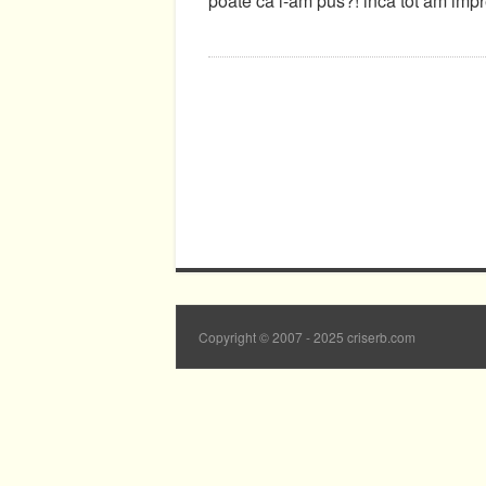
poate ca l-am pus?! inca tot am impre
Copyright © 2007 - 2025 criserb.com