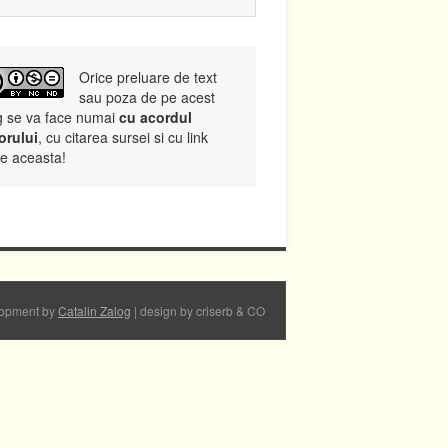
Orice preluare de text
sau poza de pe acest
g se va face numai
cu acordul
orului
, cu citarea sursei si cu link
re aceasta!
opment by
Catalin Zalog
| design by criserb & CO