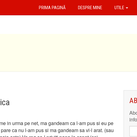
PRIMA PAGINĂ
DESPRE MINE
UTILE
AB
ica
Abo
inf
eme in urma pe net, ma gandeam ca l-am pus si eu pe
e pare ca nu l-am pus si ma gandeam sa vi-l arat. (sau