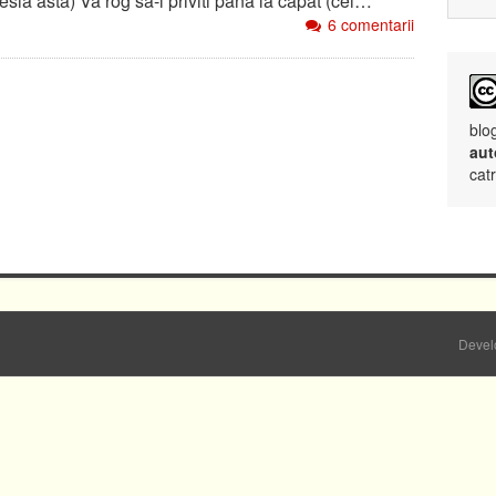
sia asta) Va rog sa-l priviti pana la capat (cei…
6 comentarii
blo
aut
cat
Devel