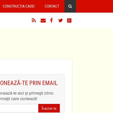
CONSTRUCȚIA CASEI
CONTACT
RSS
Email
Facebook
Twitter
Google+
ONEAZĂ-TE PRIN EMAIL
nează-te aici și primeşti zilnic
ormaţii care contează!
Înscrie-te