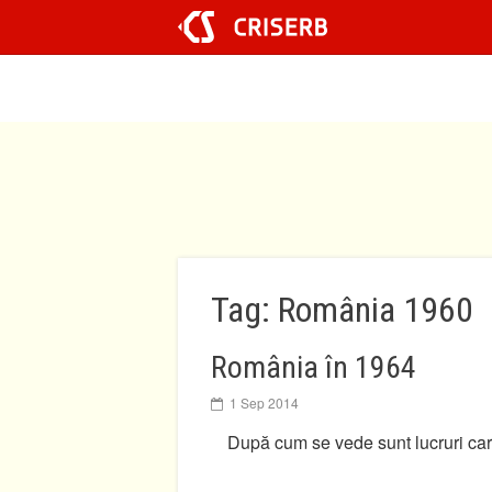
Sari
la
conținut
Tag: România 1960
România în 1964
1 Sep 2014
După cum se vede sunt lucruri care