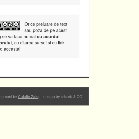
Orice preluare de text
sau poza de pe acest
g se va face numai
cu acordul
orului
, cu citarea sursei si cu link
re aceasta!
opment by
Catalin Zalog
| design by criserb & CO