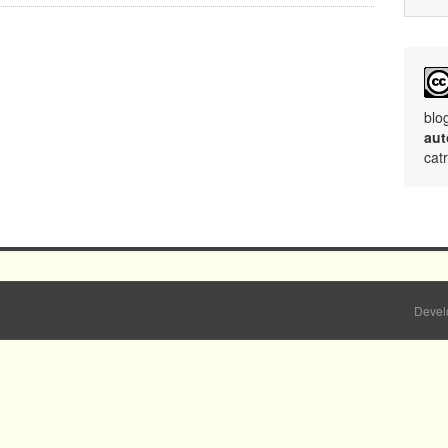
blo
aut
cat
Devel