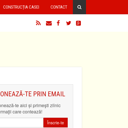
CONSTRUCȚIA CASEI
CONTACT
RSS
Email
Facebook
Twitter
Google+
ONEAZĂ-TE PRIN EMAIL
nează-te aici și primeşti zilnic
ormaţii care contează!
Înscrie-te