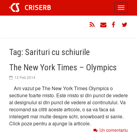
Sari
Toggle
la
conținut
navigati
RSS
Email
Facebook
Twitt
Tag: Sarituri cu schiurile
The New York Times – Olympics
13 Feb 2014
Am vazut pe The New York Times Olympics o
sectiune foarte misto. Este misto si din punct de vedere
al designului si din punct de vedere al continutului. Va
recomand sa cititi aceste articole, o sa va faca sa
intelegeti mai multe despre schi, snowboard si sanie.
Click poze pentru a ajunge la articole.
Un comentariu