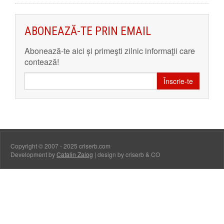
ABONEAZĂ-TE PRIN EMAIL
Abonează-te aici și primeşti zilnic informaţii care
contează!
Înscrie-te
Copyright © 2007 - 2025 criserb.com
Development by
Catalin Zalog
| design by criserb & CO