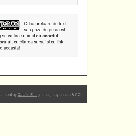
Orice preluare de text
sau poza de pe acest
g se va face numai
cu acordul
orului
, cu citarea sursei si cu link
re aceasta!
opment by
Catalin Zalog
| design by criserb & CO