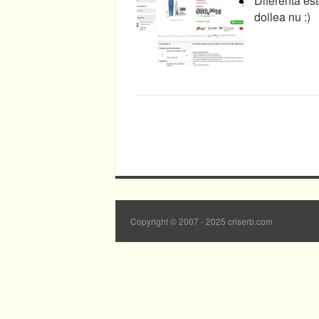
Diferenta est
doilea nu :)
Copyright © 2007 - 2025 criserb.com