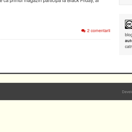
e ca primul magazin participa la Black Friday, al
2 comentarii
blo
aut
cat
Devel