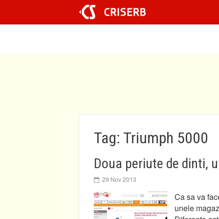
Sari
la
conținut
Tag: Triumph 5000
Doua periute de dinti, 
29 Nov 2013
Ca sa va fac
unele magaz