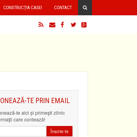
CONSTRUCȚIA CASEI
CONTACT
RSS
Email
Facebook
Twitter
Google+
ONEAZĂ-TE PRIN EMAIL
nează-te aici și primeşti zilnic
ormaţii care contează!
Înscrie-te