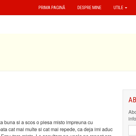
PRIMA PAGINĂ
DESPRE MINE
UTILE
AB
Abo
inf
ta buna si a scos o piesa misto impreuna cu
ata cat mai multe si cat mai repede, ca deja imi aduc