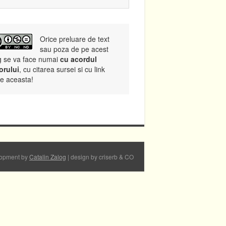
Orice preluare de text
sau poza de pe acest
g se va face numai
cu acordul
orului
, cu citarea sursei si cu link
re aceasta!
opment by
Catalin Zalog
| design by criserb & CO