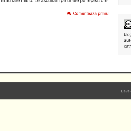
 Erau tare misto. Le ascultam pe unele pe repeat ore
Comenteaza primul
blo
aut
cat
Devel