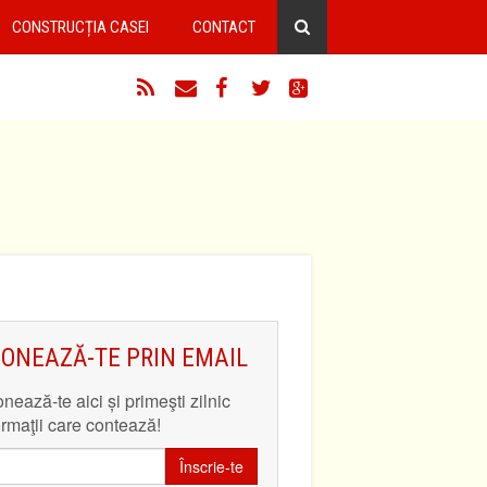
CONSTRUCȚIA CASEI
CONTACT
RSS
Email
Facebook
Twitter
Google+
ONEAZĂ-TE PRIN EMAIL
nează-te aici și primeşti zilnic
ormaţii care contează!
Înscrie-te