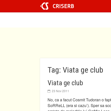
Sari
la
conținut
Tag: Viata ge club
Viata ge club
23 Nov 2011
No, ca a facut Cosmit Tudoran o fap
SoRReLL (era si cazu’). Sper sa sco