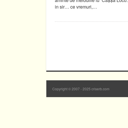
aminte de melodiile lu’ Ca$$a Loco.
in sir… ce vremuri,…
Copyright © 2007 - 2025 criserb.com