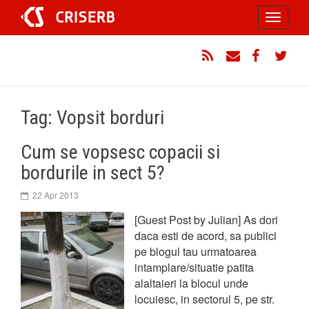
Sari
Toggle
la
conținut
navigati
RSS
Email
Facebook
Twitt
Tag: Vopsit borduri
Cum se vopsesc copacii si
bordurile in sect 5?
22 Apr 2013
[Guest Post by Julian] As dori
daca esti de acord, sa publici
pe blogul tau urmatoarea
intamplare/situatie patita
alaltaieri la blocul unde
locuiesc, in sectorul 5, pe str.