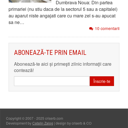
Dumbrava Noua: Din partea
primariei (nu stiu daca de la sectorul 5 sau a capitalei)
au aparut niste angajati care cu mare zel s-au apucat
sa ne…
10 comentarii
ABONEAZĂ-TE PRIN EMAIL
Abonează-te aici și primeşti zilnic informaţii care
contează!
Înscrie-te
Copyright © 2007 - 2025 criserb.com
Development by
Catalin Zalog
| design by criserb & CO