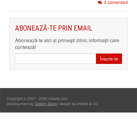
3 comentarii
ABONEAZĂ-TE PRIN EMAIL
Abonează-te aici și primeşti zilnic informaţii care
contează!
Înscrie-te
Copyright © 2007 - 2025 criserb.com
Development by
Catalin Zalog
| design by criserb & CO