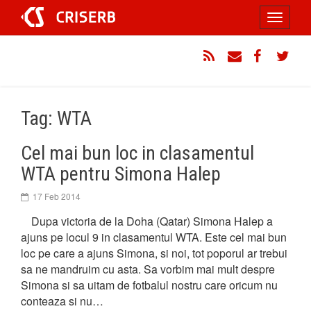
Sari
Toggle
la
conținut
navigati
RSS
Email
Facebook
Twitt
Tag: WTA
Cel mai bun loc in clasamentul
WTA pentru Simona Halep
17 Feb 2014
Dupa victoria de la Doha (Qatar) Simona Halep a
ajuns pe locul 9 in clasamentul WTA. Este cel mai bun
loc pe care a ajuns Simona, si noi, tot poporul ar trebui
sa ne mandruim cu asta. Sa vorbim mai mult despre
Simona si sa uitam de fotbalul nostru care oricum nu
conteaza si nu…