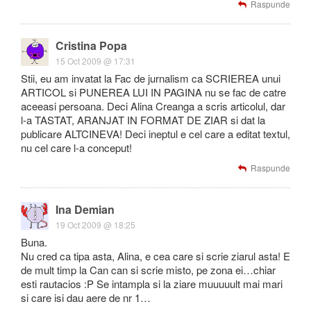
Raspunde
Cristina Popa
15 Oct 2009 @ 17:31
Stii, eu am invatat la Fac de jurnalism ca SCRIEREA unui
ARTICOL si PUNEREA LUI IN PAGINA nu se fac de catre
aceeasi persoana. Deci Alina Creanga a scris articolul, dar
l-a TASTAT, ARANJAT IN FORMAT DE ZIAR si dat la
publicare ALTCINEVA! Deci ineptul e cel care a editat textul,
nu cel care l-a conceput!
Raspunde
Ina Demian
19 Oct 2009 @ 18:25
Buna.
Nu cred ca tipa asta, Alina, e cea care si scrie ziarul asta! E
de mult timp la Can can si scrie misto, pe zona ei…chiar
esti rautacios :P Se intampla si la ziare muuuuult mai mari
si care isi dau aere de nr 1…