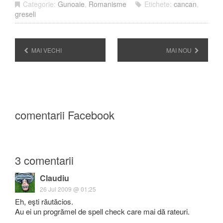
Categorie:
Gunoaie
,
Romanisme
Etichete:
cancan
,
greseli
MAI VECHI
MAI NOU
comentarii Facebook
3 comentarii
Claudiu
26 Jul 2009 @ 01:25
Eh, eşti răutăcios.
Au ei un progrămel de spell check care mai dă rateuri.