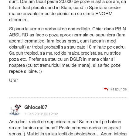
sunt. Dar am facut peste 20.000 de poze in astia doi ani, ca
tot am fost plecati cand in State, cand in Spania si crede-
ma pe cuvantul meu de pionier ca se simte ENORM
diferenta.
Si pana la urma e vorba si de comoditate. Chiar daca PRIN
ABSURD as face o poza aprox normala cu sapuniera (fara
aberatii cromatice, fara focus prost, cum facea in mod
obisnuit) ar trebui probabil sa stau cate 10 minute pe cadru.
Sa pun trepied, sa ma rod de maica precista sa nu strice
poza etc. Prefer sa stau cu un DSLR in mana chiar si
noaptea (cu tot tremuriciul meu de mana), si sa fac poze
repede si bine. :)
Umr
Raspunde
Ghiocel07
7 Feb 2012 @ 12:02
Asa deci, radeti de sapuniera mea! Sa ma mut pe balcon
sa am lumina mai buna? Poate primesc cadou un aparat
serios :) Mai ieftin sa iau lectii de photoshop….Acum inteleg