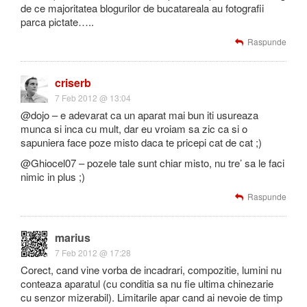
de ce majoritatea blogurilor de bucatareala au fotografii
parca pictate…..
Raspunde
criserb
7 Feb 2012 @ 13:04
@dojo – e adevarat ca un aparat mai bun iti usureaza
munca si inca cu mult, dar eu vroiam sa zic ca si o
sapuniera face poze misto daca te pricepi cat de cat ;)
@Ghiocel07 – pozele tale sunt chiar misto, nu tre’ sa le faci
nimic in plus ;)
Raspunde
marius
7 Feb 2012 @ 17:28
Corect, cand vine vorba de incadrari, compozitie, lumini nu
conteaza aparatul (cu conditia sa nu fie ultima chinezarie
cu senzor mizerabil). Limitarile apar cand ai nevoie de timp