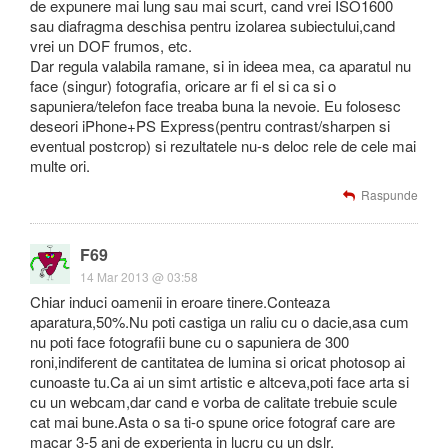
de expunere mai lung sau mai scurt, cand vrei ISO1600
sau diafragma deschisa pentru izolarea subiectului,cand
vrei un DOF frumos, etc.
Dar regula valabila ramane, si in ideea mea, ca aparatul nu
face (singur) fotografia, oricare ar fi el si ca si o
sapuniera/telefon face treaba buna la nevoie. Eu folosesc
deseori iPhone+PS Express(pentru contrast/sharpen si
eventual postcrop) si rezultatele nu-s deloc rele de cele mai
multe ori.
Raspunde
F69
14 Mar 2013 @ 03:58
Chiar induci oamenii in eroare tinere.Conteaza
aparatura,50%.Nu poti castiga un raliu cu o dacie,asa cum
nu poti face fotografii bune cu o sapuniera de 300
roni,indiferent de cantitatea de lumina si oricat photosop ai
cunoaste tu.Ca ai un simt artistic e altceva,poti face arta si
cu un webcam,dar cand e vorba de calitate trebuie scule
cat mai bune.Asta o sa ti-o spune orice fotograf care are
macar 3-5 ani de experienta in lucru cu un dslr.