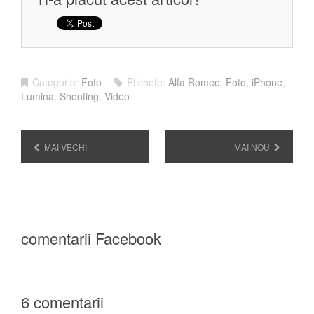
Categorie:
Foto
Etichete:
Alfa Romeo
,
Foto
,
iPhone
,
Lumina
,
Shooting
,
Video
MAI VECHI
MAI NOU
comentarii Facebook
6 comentarii