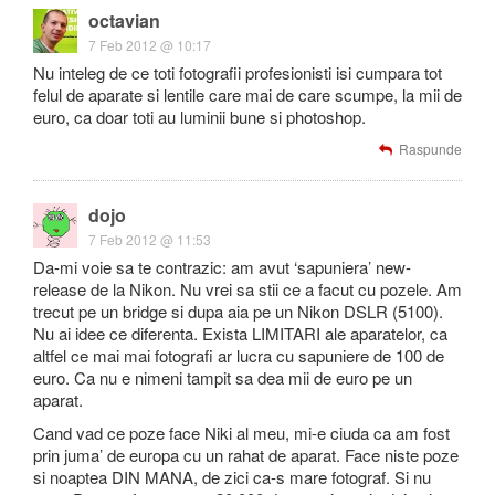
octavian
7 Feb 2012 @ 10:17
Nu inteleg de ce toti fotografii profesionisti isi cumpara tot
felul de aparate si lentile care mai de care scumpe, la mii de
euro, ca doar toti au luminii bune si photoshop.
Raspunde
dojo
7 Feb 2012 @ 11:53
Da-mi voie sa te contrazic: am avut ‘sapuniera’ new-
release de la Nikon. Nu vrei sa stii ce a facut cu pozele. Am
trecut pe un bridge si dupa aia pe un Nikon DSLR (5100).
Nu ai idee ce diferenta. Exista LIMITARI ale aparatelor, ca
altfel ce mai mai fotografi ar lucra cu sapuniere de 100 de
euro. Ca nu e nimeni tampit sa dea mii de euro pe un
aparat.
Cand vad ce poze face Niki al meu, mi-e ciuda ca am fost
prin juma’ de europa cu un rahat de aparat. Face niste poze
si noaptea DIN MANA, de zici ca-s mare fotograf. Si nu