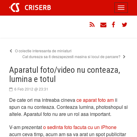
Sari
Toggle
la
conținut
navigati
RSS
Email
Facebook
Twitt
O colectie interesanta de miniaturi
Cat dureaza sa-ti deszapezesti masina si locul de parcare?
Aparatul foto/video nu conteaza,
lumina e totul
6 Feb 2012 @ 23:31
De cate ori ma intreaba cineva
ce aparat foto am
ii
spun ca nu conteaza. Conteaza lumina, photoshopul si
altele. Aparatul foto nu are un rol asa important.
V-am prezentat
o sedinta foto facuta cu un iPhone
acum ceva timp, acum am sa va arat un spot publicitar