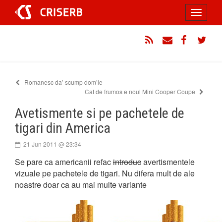
Sari
Toggle
la
conținut
navigati
RSS
Email
Facebook
Twitt
Romanesc da’ scump dom’le
Cat de frumos e noul Mini Cooper Coupe
Avetismente si pe pachetele de
tigari din America
21 Jun 2011 @ 23:34
Se pare ca americanii refac
introduc
avertismentele
vizuale pe pachetele de tigari. Nu difera mult de ale
noastre doar ca au mai multe variante