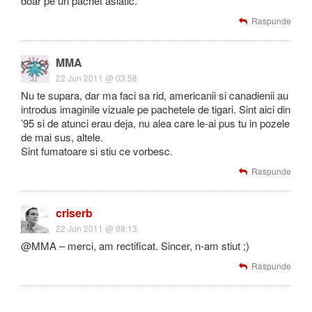
doar pe un pachet asiatic.
Raspunde
MMA
22 Jun 2011 @ 03:58
Nu te supara, dar ma faci sa rid, americanii si canadienii au
introdus imaginile vizuale pe pachetele de tigari. Sint aici din
’95 si de atunci erau deja, nu alea care le-ai pus tu in pozele
de mai sus, altele.
Sint fumatoare si stiu ce vorbesc.
Raspunde
criserb
22 Jun 2011 @ 08:13
@MMA – merci, am rectificat. Sincer, n-am stiut ;)
Raspunde