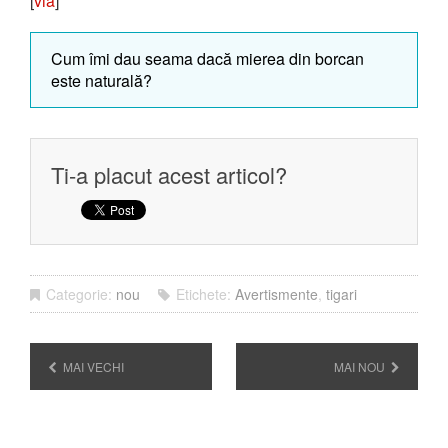
[
via
]
Cum îmi dau seama dacă mierea din borcan
este naturală?
Ti-a placut acest articol?
Categorie:
nou
Etichete:
Avertismente
,
tigari
MAI VECHI
MAI NOU