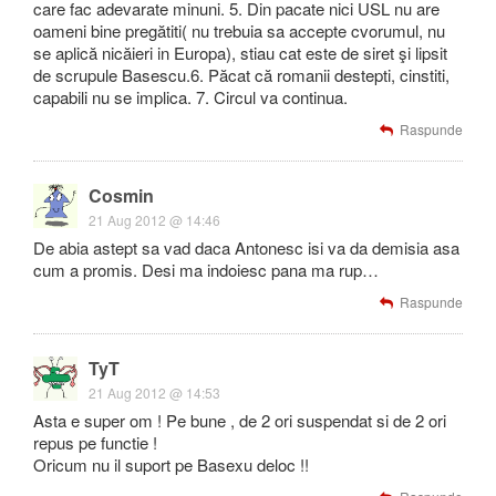
care fac adevarate minuni. 5. Din pacate nici USL nu are
oameni bine pregătiti( nu trebuia sa accepte cvorumul, nu
se aplică nicăieri in Europa), stiau cat este de siret şi lipsit
de scrupule Basescu.6. Păcat că romanii destepti, cinstiti,
capabili nu se implica. 7. Circul va continua.
Raspunde
Cosmin
21 Aug 2012 @ 14:46
De abia astept sa vad daca Antonesc isi va da demisia asa
cum a promis. Desi ma indoiesc pana ma rup…
Raspunde
TyT
21 Aug 2012 @ 14:53
Asta e super om ! Pe bune , de 2 ori suspendat si de 2 ori
repus pe functie !
Oricum nu il suport pe Basexu deloc !!