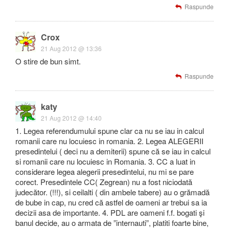
Raspunde
Crox
21 Aug 2012 @ 13:36
O stire de bun simt.
Raspunde
katy
21 Aug 2012 @ 14:40
1. Legea referendumului spune clar ca nu se iau in calcul
romanii care nu locuiesc in romania. 2. Legea ALEGERII
presedintelui ( deci nu a demiterii) spune că se iau in calcul
si romanii care nu locuiesc in Romania. 3. CC a luat in
considerare legea alegerii presedintelui, nu mi se pare
corect. Presedintele CC( Zegrean) nu a fost niciodată
judecător. (!!!), si ceilalti ( din ambele tabere) au o grămadă
de bube in cap, nu cred că astfel de oameni ar trebui sa ia
decizii asa de importante. 4. PDL are oameni f.f. bogati şi
banul decide, au o armata de ”internauti”, platiti foarte bine,