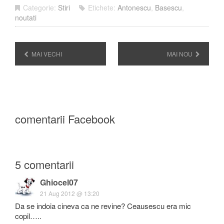
Categorie:
Stiri
Etichete:
Antonescu
,
Basescu
,
noutati
MAI VECHI
MAI NOU
comentarii Facebook
5 comentarii
Ghiocel07
21 Aug 2012 @ 13:20
Da se indoia cineva ca ne revine? Ceausescu era mic
copil…..