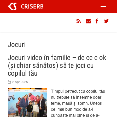
Sari
Toggle
la
conținut
navigati
RSS
Email
Facebook
Twitt
Jocuri
Jocuri video în familie – de ce e ok
(și chiar sănătos) să te joci cu
copilul tău
2 Apr 2025
Timpul petrecut cu copilul tău
nu trebuie să însemne doar
teme, masă și somn. Uneori,
cel mai bun mod de a-l
cunoaște mai bine și de a-l