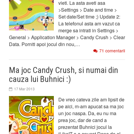
vieti. La asta aveti asa
>Settings > Date and time >
Set date/Set time ;) Update 2:
La telefonul asta am vazut ca
merge sa intrati in Settings >
General > Application Manager > Candy Crush > Clear
Data. Porniti apoi jocul din nou,…
71 comentarii
Ma joc Candy Crush, si numai din
cauza lui Buhnici :)
17 Mar 2013
De vreo cateva zile am lipsit de
pe aici, m-am apucat sa ma joc
un joc naspa. Da, eu nu ma
prea joc, dar de cand a
prezentat Buhnici jocul la
iLikeIT s-a apucat Dana de el,