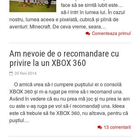
face să se simtă iubit este…
să-i intri în lumea lui. În cazul
nostru, lumea aceea e pixelată, cubică și plină de
aventuri: Minecraft. De ceva vreme, seara…
Comenteaza primul
Am nevoie de o recomandare cu
privire la un XBOX 360
20 Nov 2014
O amică vrea să-i cumpere puștiului ei o consolă
XBOX 360 și m-a rugat pe mine să-i recomand una.
Având în vedere că eu nu prea mă joc și nu prea le am
cu aste v-aș ruga pe voi să-i recomandați una. Ideea
este că trebuie să fie XBOX 360, nu altceva, pentru că
puștiul…
13 comentarii