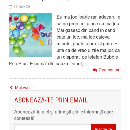
16 Nov 2011
Eu ma joc foarte rar, adevarul e
ca nu prea imi place sa ma joc.
Mai gasesc din cand in cand
cate un joc, ma joc cateva
minute, poate o ora, si gata. Ei
uite ca de vreo 5 zile ma joc ca
un disperat, pe telefon Bubble
Pop Plus. E numa’ din cauza Danei,…
7 comentarii
Mai vechi
ABONEAZĂ-TE PRIN EMAIL
Abonează-te aici și primeşti zilnic informaţii care
contează!
Înscrie-te