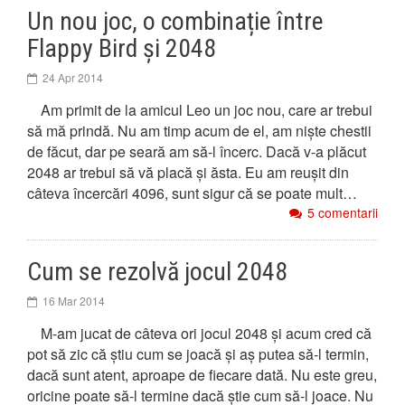
Un nou joc, o combinație între
Flappy Bird și 2048
24 Apr 2014
Am primit de la amicul Leo un joc nou, care ar trebui
să mă prindă. Nu am timp acum de el, am niște chestii
de făcut, dar pe seară am să-l încerc. Dacă v-a plăcut
2048 ar trebui să vă placă și ăsta. Eu am reușit din
câteva încercări 4096, sunt sigur că se poate mult…
5 comentarii
Cum se rezolvă jocul 2048
16 Mar 2014
M-am jucat de câteva ori jocul 2048 și acum cred că
pot să zic că știu cum se joacă și aș putea să-l termin,
dacă sunt atent, aproape de fiecare dată. Nu este greu,
oricine poate să-l termine dacă știe cum să-l joace. Nu