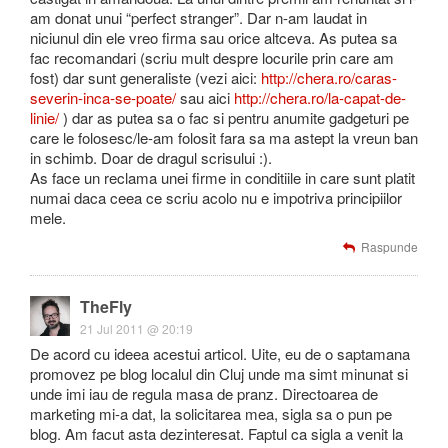
am donat unui “perfect stranger”. Dar n-am laudat in
niciunul din ele vreo firma sau orice altceva. As putea sa
fac recomandari (scriu mult despre locurile prin care am
fost) dar sunt generaliste (vezi aici:
http://chera.ro/caras-
severin-inca-se-poate/
sau aici
http://chera.ro/la-capat-de-
linie/
) dar as putea sa o fac si pentru anumite gadgeturi pe
care le folosesc/le-am folosit fara sa ma astept la vreun ban
in schimb. Doar de dragul scrisului :).
As face un reclama unei firme in conditiile in care sunt platit
numai daca ceea ce scriu acolo nu e impotriva principiilor
mele.
Raspunde
TheFly
21 Jul 2011 @ 20:19
De acord cu ideea acestui articol. Uite, eu de o saptamana
promovez pe blog localul din Cluj unde ma simt minunat si
unde imi iau de regula masa de pranz. Directoarea de
marketing mi-a dat, la solicitarea mea, sigla sa o pun pe
blog. Am facut asta dezinteresat. Faptul ca sigla a venit la