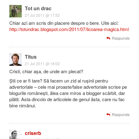
Tot un drac
21 Jul 2011 @ 17:52
Chiar azi am scris din placere despre o bere. Uite aici:
http://totundrac.blogspot.com/2011/07/licoarea-magica.html
Raspunde
Titus
21 Jul 2011 @ 18:02
Cristi, chiar așa, de unde am plecat?
Știi ce ar fi tare? Să facem un zid al rușinii pentru
advertoriale – cele mai proaste/false advertoriale scrise pe
blogurile românești, ălea care miros a blogger scârbit, dar
plătit. Asta dincolo de articolele de genul ăsta, care nu fac
bine nimănui.
Raspunde
criserb