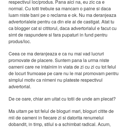
respectivul loc/produs. Pana aici na, eu zic ca e
normal. Cu totii trebuie sa mancam o paine si daca
luam niste bani pe o reclama e ok. Nu ma deranjeaza
advertorialele pentru ca din ele ai de castigat. Atat tu
ca blogger cat si cititorul, daca advertorialul e facut cu
simt de raspundere si fara pupaturi in fund pentru
produs/loc.
Ceea ce ma deranjeaza e ca nu mai vad lucruri
promovate de placere. Suntem pana la urma niste
oameni care ne intalnim in viata de zi cu zi cu tot felul
de locuri frumoase pe care nu le mai promovam pentru
simplul motiv ca nimeni nu plateste respectivul
advertorial.
De ce oare, chiar am uitat cu totii de unde am plecat?
Ma uitam pe tot felul de bloguri mari, bloguri citite de
mii de oameni in fiecare zi si datorita renumelui
dobandit, in timp, stilul s-a schimbat radical. Acum,