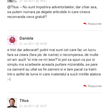
21 Jul 2011 @ 18:07
@Titus – Nu sunt impotriva advertorialelor, dar chiar asa,
sa putem numara pe degete articolele in care cineva
recomanda ceva gratuit?
Raspunde
Daniela
21 Jul 2011 @ 18:36
e trist dar adevarat!! putini mai sunt cei care fac un lucru
fara sa ceara (fara pic de rusine) o recompensa..de multe
ori am auzit “si mie ce-mi iese?”si pot sa spun ca pur si
simplu ma scarbeste aceasta purtare mizerabila..se pare
ca oamenii au uitat sa fie oameni si e tare pacat ca traim
intr-o astfel de lume in care materialul a sucit mintile atatora
:-(
Raspunde
Titus
21 Jul 2011 @ 18:37