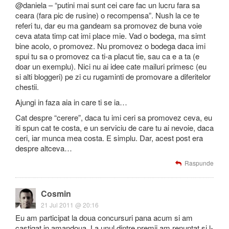
@daniela – “putini mai sunt cei care fac un lucru fara sa
ceara (fara pic de rusine) o recompensa”. Nush la ce te
referi tu, dar eu ma gandeam sa promovez de buna voie
ceva atata timp cat imi place mie. Vad o bodega, ma simt
bine acolo, o promovez. Nu promovez o bodega daca imi
spui tu sa o promovez ca ti-a placut tie, sau ca e a ta (e
doar un exemplu). Nici nu ai idee cate mailuri primesc (eu
si alti bloggeri) pe zi cu rugaminti de promovare a diferitelor
chestii.
Ajungi in faza aia in care ti se ia…
Cat despre “cerere”, daca tu imi ceri sa promovez ceva, eu
iti spun cat te costa, e un serviciu de care tu ai nevoie, daca
ceri, iar munca mea costa. E simplu. Dar, acest post era
despre altceva…
Raspunde
Cosmin
21 Jul 2011 @ 20:16
Eu am participat la doua concursuri pana acum si am
castigat in amandoua. La unul dintre premii am renuntat si l-