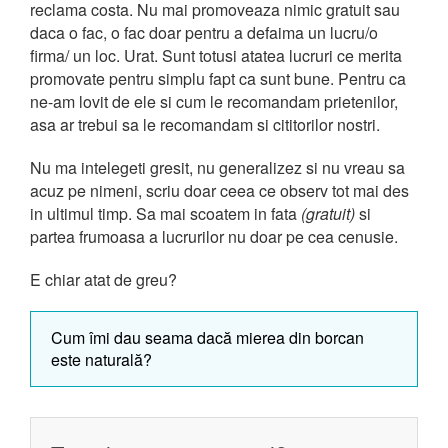
reclama costa. Nu mai promoveaza nimic gratuit sau
daca o fac, o fac doar pentru a defaima un lucru/o
firma/ un loc. Urat. Sunt totusi atatea lucruri ce merita
promovate pentru simplu fapt ca sunt bune. Pentru ca
ne-am lovit de ele si cum le recomandam prietenilor,
asa ar trebui sa le recomandam si cititorilor nostri.
Nu ma intelegeti gresit, nu generalizez si nu vreau sa
acuz pe nimeni, scriu doar ceea ce observ tot mai des
in ultimul timp. Sa mai scoatem in fata
(gratuit)
si
partea frumoasa a lucrurilor nu doar pe cea cenusie.
E chiar atat de greu?
Cum îmi dau seama dacă mierea din borcan
este naturală?