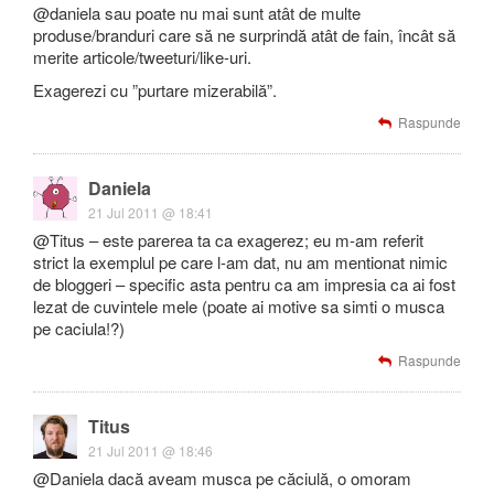
@daniela sau poate nu mai sunt atât de multe
produse/branduri care să ne surprindă atât de fain, încât să
merite articole/tweeturi/like-uri.
Exagerezi cu ”purtare mizerabilă”.
Raspunde
Daniela
21 Jul 2011 @ 18:41
@Titus – este parerea ta ca exagerez; eu m-am referit
strict la exemplul pe care l-am dat, nu am mentionat nimic
de bloggeri – specific asta pentru ca am impresia ca ai fost
lezat de cuvintele mele (poate ai motive sa simti o musca
pe caciula!?)
Raspunde
Titus
21 Jul 2011 @ 18:46
@Daniela dacă aveam musca pe căciulă, o omoram