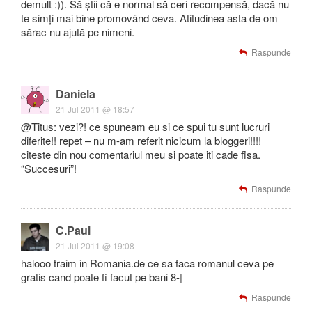
demult :)). Să știi că e normal să ceri recompensă, dacă nu
te simți mai bine promovând ceva. Atitudinea asta de om
sărac nu ajută pe nimeni.
Raspunde
Daniela
21 Jul 2011 @ 18:57
@Titus: vezi?! ce spuneam eu si ce spui tu sunt lucruri
diferite!! repet – nu m-am referit nicicum la bloggeri!!!!
citeste din nou comentariul meu si poate iti cade fisa.
“Succesuri”!
Raspunde
C.Paul
21 Jul 2011 @ 19:08
halooo traim in Romania.de ce sa faca romanul ceva pe
gratis cand poate fi facut pe bani 8-|
Raspunde