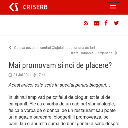
Sari
Toggle
la
conținut
navigati
RSS
Email
Facebook
Twitt
Cateva poze din centrul Clujului dupa furtuna de ieri
Bilete Romania – Argentina
Mai promovam si noi de placere?
21 Jul 2011 @ 17:44
Acest articol este scris in special pentru bloggeri…
In ultimul timp vad pe tot felul de bloguri tot felul de
campanii. Fie ca e vorba de un cabinet stomatologic,
fie ca e vorba de o banca, de un restaurant sau poate
un magazin oarecare, bloggerii il promoveaza, pe
bani. Iau o anumita suma de bani pentru a scrie despre