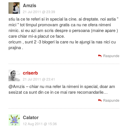
Amzis
21 Jul 2011 @ 23:39
stiu la ce te referi si in special la cine. ai dreptate. noi astia ”
mici ” tot timpul promovam gratis ca nu ne ofera nimeni
nimic. si eu azi am scris despre o persoana (maine apare )
care chiar mi-a placut ce face.
oricum , sunt 2 -3 blogeri la care nu le ajungi la nas nici cu
prajina .
Raspunde
criserb
21 Jul 2011 @ 23:41
@Amzis – chiar nu ma refer la nimeni in special, doar am
sesizat ca sunt din ce in ce mai rare recomandarile…
Raspunde
Calator
12 Aug 2011 @ 15:36