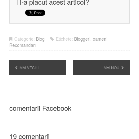
Ti-a placut acest articol?
Categorie:
Blog
Etichete:
Bloggeri
,
oameni
,
Recomandari
MAI VECHI
MAI NOU
comentarii Facebook
19 comentarii