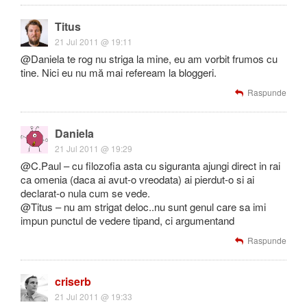
Titus
21 Jul 2011 @ 19:11
@Daniela te rog nu striga la mine, eu am vorbit frumos cu
tine. Nici eu nu mă mai refeream la bloggeri.
Raspunde
Daniela
21 Jul 2011 @ 19:29
@C.Paul – cu filozofia asta cu siguranta ajungi direct in rai
ca omenia (daca ai avut-o vreodata) ai pierdut-o si ai
declarat-o nula cum se vede.
@Titus – nu am strigat deloc..nu sunt genul care sa imi
impun punctul de vedere tipand, ci argumentand
Raspunde
criserb
21 Jul 2011 @ 19:33