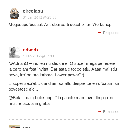
circotasu
31 Jan 2012 @ 23:55
Megasuperbestial. Ar trebui sa-ti deschizi un Workshop.
Raspunde
criserb
1 Feb 2012 @ 01:11
@AdrianG – nici eu nu stiu ce e. O super mega petrecere
la care am fost invitat. Dar asta e tot ce stiu. Aaaa mai stiu
ceva, tre’ sa ma imbrac “flower power” :)
E super secret… cand am sa aflu despre ce e vorba am sa
povestesc aici…
@Beta – da, photoshop. Din pacate n-am avut timp prea
mult, e facuta in graba
Raspunde