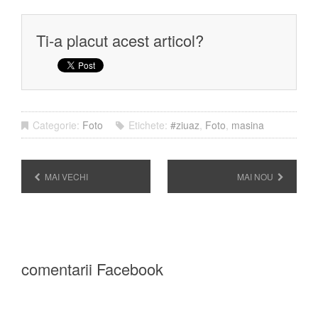
Ti-a placut acest articol?
Categorie:
Foto
Etichete:
#ziuaz
,
Foto
,
masina
MAI VECHI
MAI NOU
comentarii Facebook