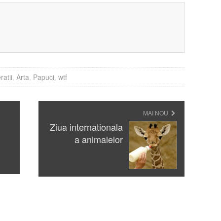
?
ratii
,
Arta
,
Papuci
,
wtf
MAI NOU
Ziua internationala
a animalelor