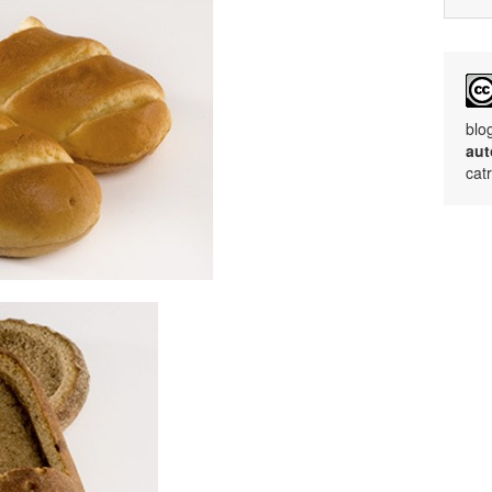
blo
aut
cat