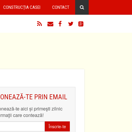
CONSTRUCȚIA CASEI
CONTACT
RSS
Email
Facebook
Twitter
Google+
ONEAZĂ-TE PRIN EMAIL
nează-te aici și primeşti zilnic
ormaţii care contează!
Înscrie-te