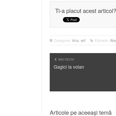
Ti-a placut acest articol
Categorie:
Arta
,
wtf
Etichete:
Abe
MAI VECHI
Gagici la volan
Articole pe aceeași temă