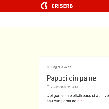
Sari
la
conținut
Gagici la volan
Papuci din paine
7 Nov 2009 @ 03:18
Doi gemeni se plictiseasu si au invent
sa-i cumparati de
aici