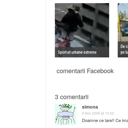
De c
Sporturi urbane extreme
pe l
comentarii Facebook
3 comentarii
simona
9 Nov 2009 @ 15:02
Doamne ce tare!! Ce imag