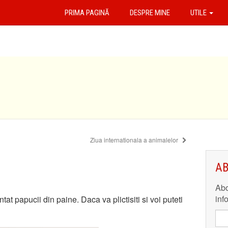
PRIMA PAGINĂ
DESPRE MINE
UTILE
Ziua internationala a animalelor
AB
Abo
inf
at papucii din paine. Daca va plictisiti si voi puteti