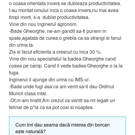
o coasa orientata invers se dubleaza productivitatea.
I-au montat omului inca o coasa invers,nu mai avea
timpi morti, s-a dublat productivitatea.
Vine din nou inginerul agronom.
-Bade Gheorghe, ne-am gandit sa-ti punem in
spate,agatata de curea o grebla ca sa strangi si fanul
din urma ta.
Zis si facut eficienta a crescut cu inca 30 %.
Vine din nou specialistul la badea Gheorghe cand
cosea pe camp. Cand il vede badea Gheorghe o ia la
fuga.
Inginerul il ajunge din urma cu IMS-ul.
-Bade unde fugi asa ca am venit sa-ti dau Ordinul
Muncii clasa intai.
-Of,m-am linstit.Am crezut ca veniti sa-mi legati un
felinar de p*la ca sa pot cosi si noaptea.
Cum îmi dau seama dacă mierea din borcan
este naturală?