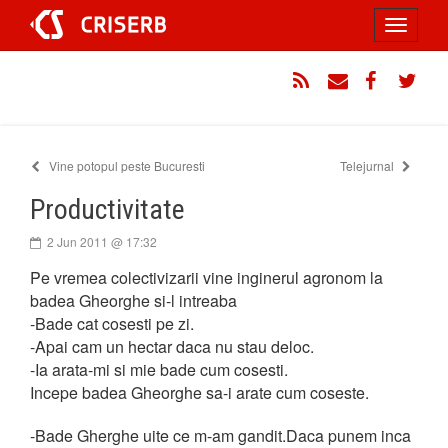
Sari
Toggle
la
conținut
navigati
RSS
Email
Facebook
Twitt
Vine potopul peste Bucuresti
Telejurnal
Productivitate
2 Jun 2011 @ 17:32
Pe vremea colectivizarii vine inginerul agronom la
badea Gheorghe si-l intreaba
-Bade cat cosesti pe zi.
-Apai cam un hectar daca nu stau deloc.
-Ia arata-mi si mie bade cum cosesti.
Incepe badea Gheorghe sa-i arate cum coseste.
-Bade Gherghe uite ce m-am gandit.Daca punem inca