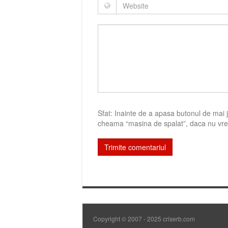
Sfat: Inainte de a apasa butonul de mai jo
cheama “masina de spalat”, daca nu vrei
Copyright © 2007 - 2025 criserb.com