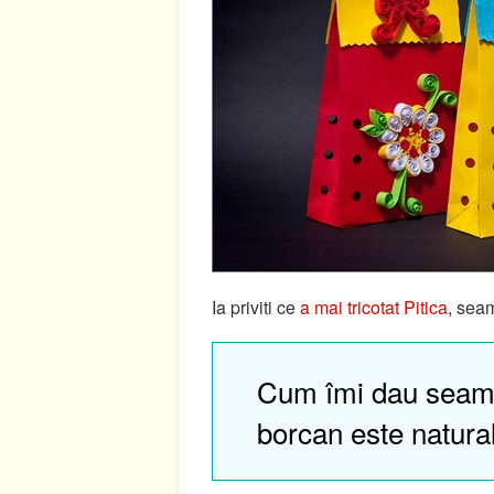
Ia priviti ce
a mai tricotat Pitica
, seam
Cum îmi dau seam
borcan este natura