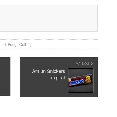
?
ouri
,
Pungi
,
Quilling
MAI NOU
Am un Snickers
expirat