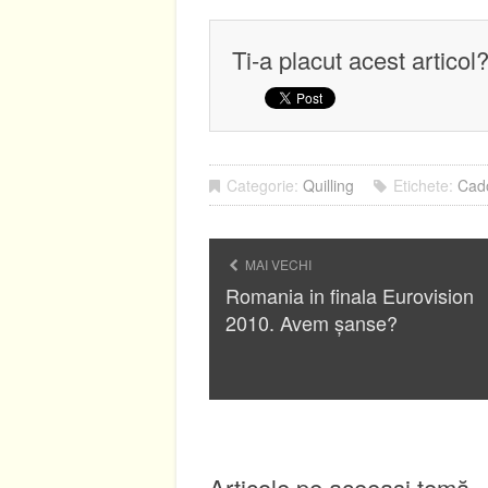
Ti-a placut acest articol
Categorie:
Quilling
Etichete:
Cad
MAI VECHI
Romania in finala Eurovision
2010. Avem șanse?
Articole pe aceeași temă