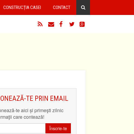
CONSTRUCȚIA CASEI
CONTACT
RSS
Email
Facebook
Twitter
Google+
ONEAZĂ-TE PRIN EMAIL
nează-te aici și primeşti zilnic
ormaţii care contează!
Înscrie-te