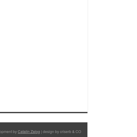
opment by
Catalin Zalog
| design by criserb & CO