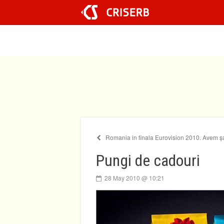
Sari
la
conținut
Romania in finala Eurovision 2010. Avem 
Pungi de cadouri
28 May 2010 @ 10:21