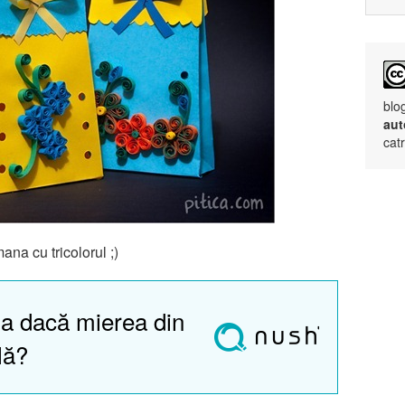
blo
aut
cat
ana cu tricolorul ;)
a dacă mierea din
lă?