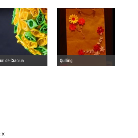
uri de Craciun
Quilling
 :X