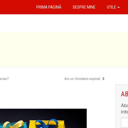
PRIMA PAGINĂ
DESPRE MINE
UTILE
șanse?
Am un Snickers expirat
AB
Abo
inf