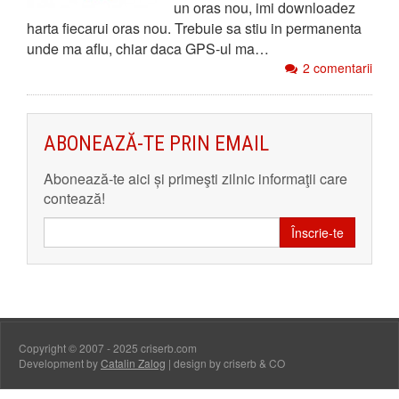
un oras nou, imi downloadez
harta fiecarui oras nou. Trebuie sa stiu in permanenta
unde ma aflu, chiar daca GPS-ul ma…
2 comentarii
ABONEAZĂ-TE PRIN EMAIL
Abonează-te aici și primeşti zilnic informaţii care
contează!
Înscrie-te
Copyright © 2007 - 2025 criserb.com
Development by
Catalin Zalog
| design by criserb & CO