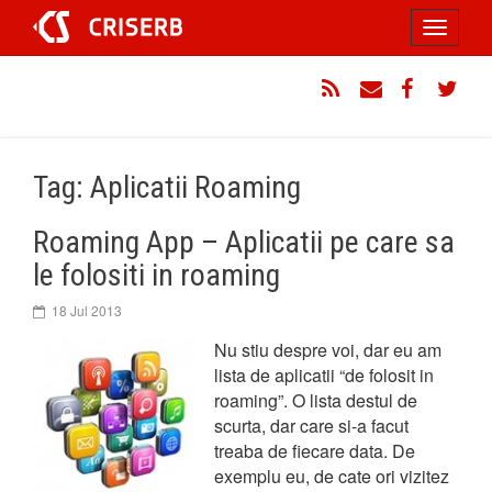
Sari
Toggle
la
conținut
navigati
RSS
Email
Facebook
Twitt
Tag: Aplicatii Roaming
Roaming App – Aplicatii pe care sa
le folositi in roaming
18 Jul 2013
Nu stiu despre voi, dar eu am
lista de aplicatii “de folosit in
roaming”. O lista destul de
scurta, dar care si-a facut
treaba de fiecare data. De
exemplu eu, de cate ori vizitez