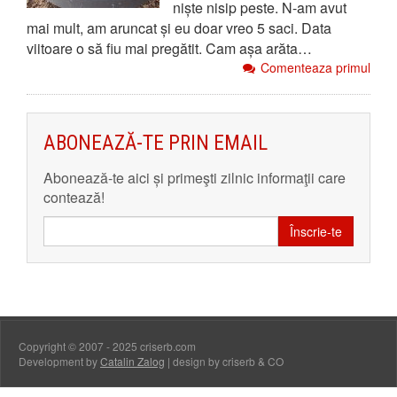
niște nisip peste. N-am avut
mai mult, am aruncat și eu doar vreo 5 saci. Data
viitoare o să fiu mai pregătit. Cam așa arăta…
Comenteaza primul
ABONEAZĂ-TE PRIN EMAIL
Abonează-te aici și primeşti zilnic informaţii care
contează!
Înscrie-te
Copyright © 2007 - 2025 criserb.com
Development by
Catalin Zalog
| design by criserb & CO