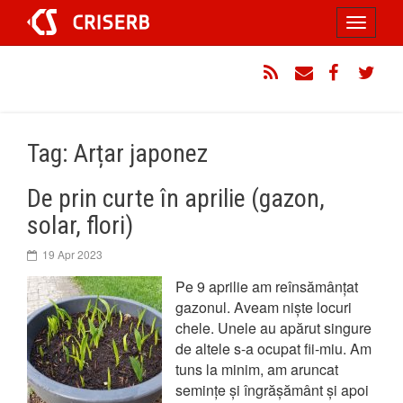
Sari
Toggle
la
conținut
navigati
RSS
Email
Facebook
Twitt
Tag: Arțar japonez
De prin curte în aprilie (gazon,
solar, flori)
19 Apr 2023
Pe 9 aprilie am reînsămânțat
gazonul. Aveam niște locuri
chele. Unele au apărut singure
de altele s-a ocupat fii-miu. Am
tuns la minim, am aruncat
semințe și îngrășământ și apoi