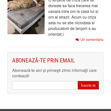
doreste sa faca trecerea mai
usoara intre om la casa lui si
om al strazii. Acum cu criza
asta nu se stie niciodata si
producatorii de lenjerii s-au
orientat:)
Un comentariu
ABONEAZĂ-TE PRIN EMAIL
Abonează-te aici și primeşti zilnic informaţii care
contează!
Înscrie-te