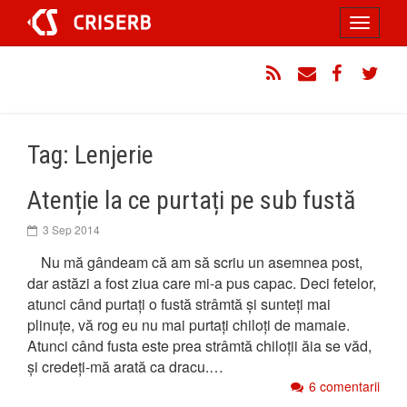
Sari
Toggle
la
conținut
navigati
RSS
Email
Facebook
Twitt
Tag: Lenjerie
Atenție la ce purtați pe sub fustă
3 Sep 2014
Nu mă gândeam că am să scriu un asemnea post,
dar astăzi a fost ziua care mi-a pus capac. Deci fetelor,
atunci când purtați o fustă strâmtă și sunteți mai
plinuțe, vă rog eu nu mai purtați chiloți de mamaie.
Atunci când fusta este prea strâmtă chiloții ăia se văd,
și credeți-mă arată ca dracu.…
6 comentarii