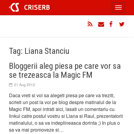
Sari
Toggle
la
conținut
navigati
RSS
Email
Facebook
Twitt
Tag: Liana Stanciu
Bloggerii aleg piesa pe care vor sa
se trezeasca la Magic FM
21 Aug 2012
Daca vreti si voi sa alegeti piesa pe care va treziti,
scrieti un post la voi pe blog despre matinalul de la
Magic FM, apoi intrati aici, lasati un comentariu cu
linkul catre postul vostru si Liana si Raul, prezentatorii
matinalului, o sa va indeplineasca dorinta ;) In plus o
sa va mai promoveze si…