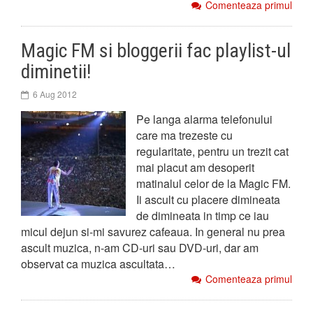
Comenteaza primul
Magic FM si bloggerii fac playlist-ul
diminetii!
6 Aug 2012
Pe langa alarma telefonului
care ma trezeste cu
regularitate, pentru un trezit cat
mai placut am desoperit
matinalul celor de la Magic FM.
Ii ascult cu placere dimineata
de dimineata in timp ce iau
micul dejun si-mi savurez cafeaua. In general nu prea
ascult muzica, n-am CD-uri sau DVD-uri, dar am
observat ca muzica ascultata…
Comenteaza primul