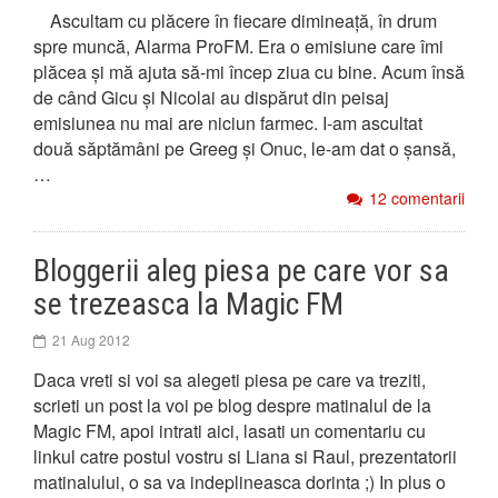
Ascultam cu plăcere în fiecare dimineață, în drum
spre muncă, Alarma ProFM. Era o emisiune care îmi
plăcea și mă ajuta să-mi încep ziua cu bine. Acum însă
de când Gicu și Nicolai au dispărut din peisaj
emisiunea nu mai are niciun farmec. I-am ascultat
două săptămâni pe Greeg și Onuc, le-am dat o șansă,
…
12 comentarii
Bloggerii aleg piesa pe care vor sa
se trezeasca la Magic FM
21 Aug 2012
Daca vreti si voi sa alegeti piesa pe care va treziti,
scrieti un post la voi pe blog despre matinalul de la
Magic FM, apoi intrati aici, lasati un comentariu cu
linkul catre postul vostru si Liana si Raul, prezentatorii
matinalului, o sa va indeplineasca dorinta ;) In plus o