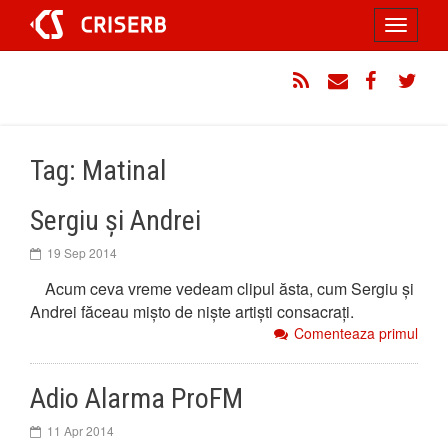
Sari
Toggle
la
conținut
navigati
RSS
Email
Facebook
Twitt
Tag: Matinal
Sergiu și Andrei
19 Sep 2014
Acum ceva vreme vedeam clipul ăsta, cum Sergiu și
Andrei făceau mișto de niște artiști consacrați.
Comenteaza primul
Adio Alarma ProFM
11 Apr 2014