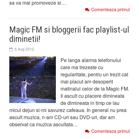
sa va mai promoveze si…
Comenteaza primul
Magic FM si bloggerii fac playlist-ul
diminetii!
6 Aug 2012
Pe langa alarma telefonului
care ma trezeste cu
regularitate, pentru un trezit cat
mai placut am desoperit
matinalul celor de la Magic FM.
Ii ascult cu placere dimineata
de dimineata in timp ce iau
micul dejun si-mi savurez cafeaua. In general nu prea
ascult muzica, n-am CD-uri sau DVD-uri, dar am
observat ca muzica ascultata…
Comenteaza primul