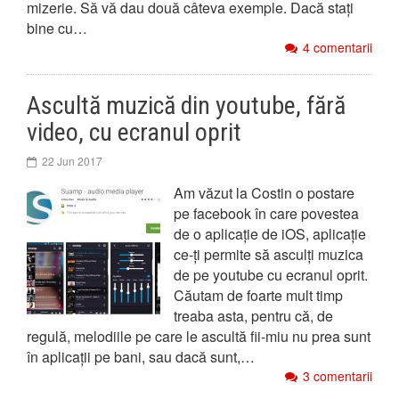
mizerie. Să vă dau două câteva exemple. Dacă stați
bine cu…
4 comentarii
Ascultă muzică din youtube, fără
video, cu ecranul oprit
22 Jun 2017
Am văzut la Costin o postare
pe facebook în care povestea
de o aplicație de iOS, aplicație
ce-ți permite să asculți muzica
de pe youtube cu ecranul oprit.
Căutam de foarte mult timp
treaba asta, pentru că, de
regulă, melodiile pe care le ascultă fii-miu nu prea sunt
în aplicații pe bani, sau dacă sunt,…
3 comentarii