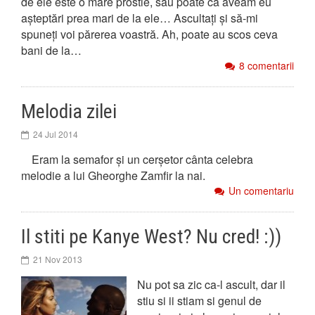
de ele este o mare prostie, sau poate că aveam eu
așteptări prea mari de la ele… Ascultați și să-mi
spuneți voi părerea voastră. Ah, poate au scos ceva
bani de la…
8 comentarii
Melodia zilei
24 Jul 2014
Eram la semafor și un cerșetor cânta celebra
melodie a lui Gheorghe Zamfir la nai.
Un comentariu
Il stiti pe Kanye West? Nu cred! :))
21 Nov 2013
Nu pot sa zic ca-l ascult, dar il
stiu si ii stiam si genul de