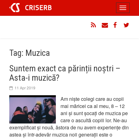
Sari
Toggle
la
conținut
navigati
RSS
Email
Facebook
Twitt
Tag: Muzica
Suntem exact ca părinții noștri –
Asta-i muzică?
11 Apr 2019
Am niște colegi care au copii
mai măricei ca al meu, 8 – 12
ani și sunt șocați de muzica pe
care o ascultă copiii lor. Ne-au
exemplificat și nouă, ăstora de nu avem experiențe din
astea și într-adevăr muzica noii generații este o