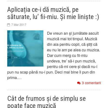
Aplicația ce-i dă muzică, pe
săturate, lu’ fii-miu. Și mie liniște :)
7 Mar 2017
De vreun an și jumătate ascult
muzică mai tot timpul. Muzică
din aia pentru copii, că știți că
eu nu le am pe alea cu muzica.
Dar cum merg cu fii-miu
undeva, tre’ să-i pun muzică,
pentru că-mi cere și dacă nu-i
pun nu scap până nu-i pun. Deci mai bine îi pun din
prima.…
3 comentarii
Cât de frumos și de simplu se
poate face muzică