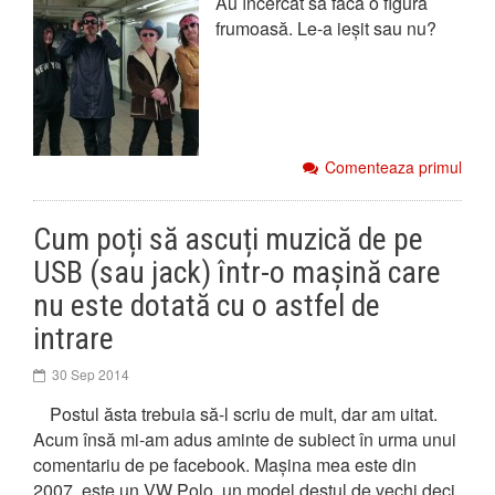
Au încercat să facă o figură
frumoasă. Le-a ieșit sau nu?
Comenteaza primul
Cum poți să ascuți muzică de pe
USB (sau jack) într-o mașină care
nu este dotată cu o astfel de
intrare
30 Sep 2014
Postul ăsta trebuia să-l scriu de mult, dar am uitat.
Acum însă mi-am adus aminte de subiect în urma unui
comentariu de pe facebook. Mașina mea este din
2007, este un VW Polo, un model destul de vechi deci.