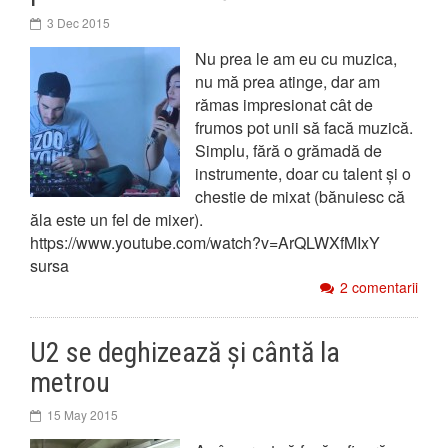
3 Dec 2015
Nu prea le am eu cu muzica,
nu mă prea atinge, dar am
rămas impresionat cât de
frumos pot unii să facă muzică.
Simplu, fără o grămadă de
instrumente, doar cu talent și o
chestie de mixat (bănuiesc că
ăla este un fel de mixer).
https://www.youtube.com/watch?v=ArQLWXfMIxY
sursa
2 comentarii
U2 se deghizează și cântă la
metrou
15 May 2015