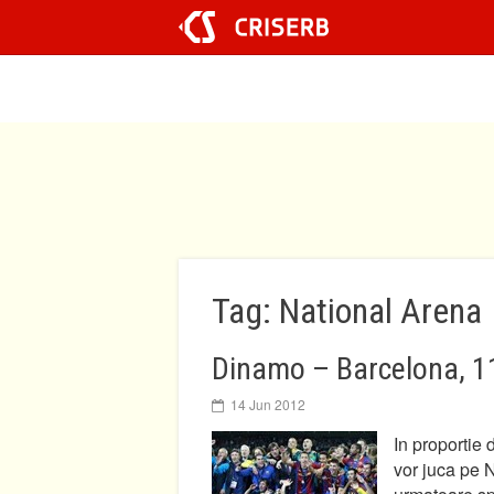
Sari
la
conținut
Tag: National Arena
Dinamo – Barcelona, 1
14 Jun 2012
In proportie
vor juca pe 