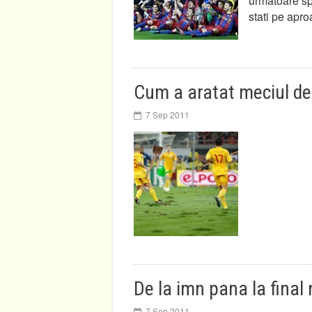
urmatoare sp
stati pe apro
Cum a aratat meciul de i
7 Sep 2011
De la imn pana la final
7 Sep 2011