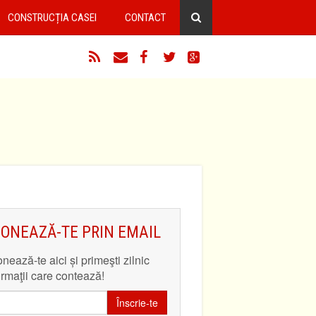
CONSTRUCȚIA CASEI
CONTACT
RSS
Email
Facebook
Twitter
Google+
ONEAZĂ-TE PRIN EMAIL
nează-te aici și primeşti zilnic
ormaţii care contează!
Înscrie-te