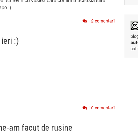
er sa revin cu vestea care confirma aceasta stire,
ape ;)
12 comentarii
blo
eri :)
aut
cat
10 comentarii
 ne-am facut de rusine