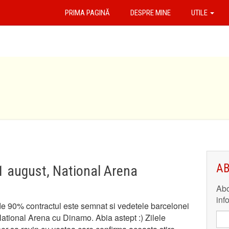
PRIMA PAGINĂ
DESPRE MINE
UTILE
AB
1 august, National Arena
Abo
inf
 de 90% contractul este semnat si vedetele barcelonei
National Arena cu Dinamo. Abia astept :) Zilele