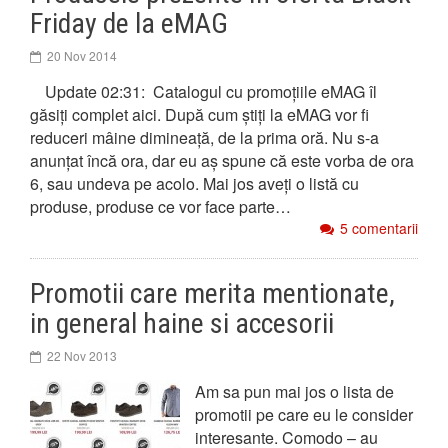
Friday de la eMAG
20 Nov 2014
Update 02:31: Catalogul cu promoțiile eMAG îl
găsiți complet aici. După cum știți la eMAG vor fi
reduceri mâine dimineață, de la prima oră. Nu s-a
anunțat încă ora, dar eu aș spune că este vorba de ora
6, sau undeva pe acolo. Mai jos aveți o listă cu
produse, produse ce vor face parte…
5 comentarii
Promotii care merita mentionate,
in general haine si accesorii
22 Nov 2013
Am sa pun mai jos o lista de
promotii pe care eu le consider
interesante. Comodo – au