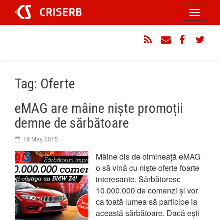
Sari
Toggle
la
conținut
navigati
RSS
Email
Facebook
Twitt
Tag: Oferte
eMAG are mâine niște promoții
demne de sărbătoare
18 May 2015
Mâine dis de dimineață eMAG
o să vină cu niște oferte foarte
interesante. Sărbătoresc
10.000.000 de comenzi și vor
ca toată lumea să participe la
această sărbătoare. Dacă ești