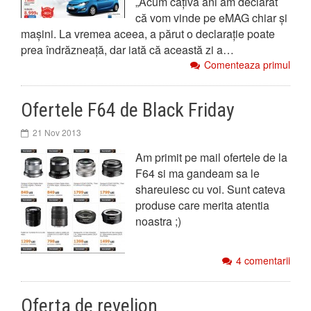
„Acum câțiva ani am declarat
că vom vinde pe eMAG chiar și
mașini. La vremea aceea, a părut o declarație poate
prea îndrăzneață, dar iată că această zi a…
Comenteaza primul
Ofertele F64 de Black Friday
21 Nov 2013
Am primit pe mail ofertele de la
F64 si ma gandeam sa le
shareuiesc cu voi. Sunt cateva
produse care merita atentia
noastra ;)
4 comentarii
Oferta de revelion