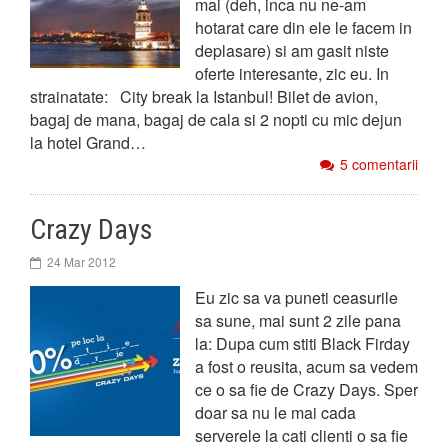
mai (deh, inca nu ne-am
hotarat care din ele le facem in
deplasare) si am gasit niste
oferte interesante, zic eu. In
strainatate: City break la Istanbul! Bilet de avion,
bagaj de mana, bagaj de cala si 2 nopti cu mic dejun
la hotel Grand…
5 comentarii
Crazy Days
24 Mar 2012
Eu zic sa va puneti ceasurile
sa sune, mai sunt 2 zile pana
la: Dupa cum stiti Black Firday
a fost o reusita, acum sa vedem
ce o sa fie de Crazy Days. Sper
doar sa nu le mai cada
serverele la cati clienti o sa fie