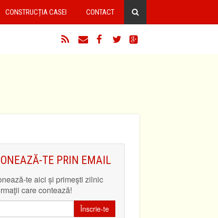
CONSTRUCȚIA CASEI
CONTACT
RSS
Email
Facebook
Twitter
Google+
ONEAZĂ-TE PRIN EMAIL
nează-te aici și primeşti zilnic
ormaţii care contează!
Înscrie-te