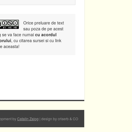
Orice preluare de text
sau poza de pe acest
g se va face numai
cu acordul
orului
, cu citarea sursei si cu link
re aceasta!
opment by
Catalin Zalog
| design by criserb & CO