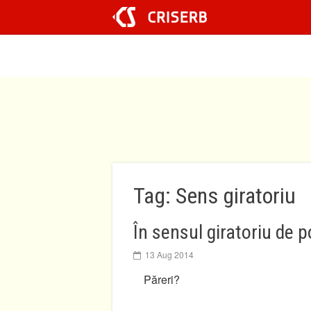
Sari
la
conținut
Tag: Sens giratoriu
În sensul giratoriu de p
13 Aug 2014
Păreri?