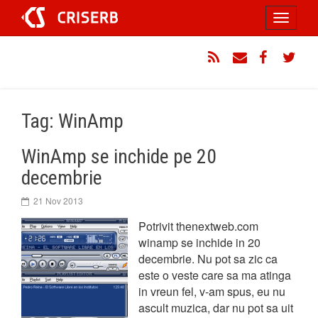
Sari
Toggle
la
conținut
navigati
RSS
Email
Facebook
Twitt
Tag: WinAmp
WinAmp se inchide pe 20
decembrie
21 Nov 2013
Potrivit thenextweb.com
winamp se inchide in 20
decembrie. Nu pot sa zic ca
este o veste care sa ma atinga
in vreun fel, v-am spus, eu nu
ascult muzica, dar nu pot sa uit