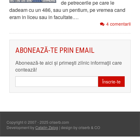
de petrecerile pe care le
dadeam cu un 486, sau un pentium, pe vremea cand
eram in liceu sau in facultate.…
4 comentarii
ABONEAZĂ-TE PRIN EMAIL
Abonează-te aici și primeşti zilnic informaţii care
contează!
Înscrie-te
Copyright © 2007 - 2025 criserb.com
Development by
Catalin Zalog
| design by criserb & CO