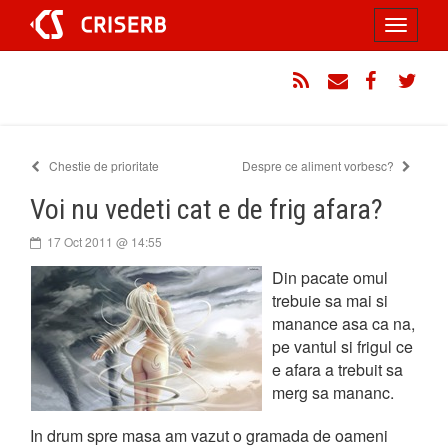
Sari
Toggle
la
conținut
navigati
RSS
Email
Facebook
Twitt
Chestie de prioritate
Despre ce aliment vorbesc?
Voi nu vedeti cat e de frig afara?
17 Oct 2011 @ 14:55
Din pacate omul
trebuie sa mai si
manance asa ca na,
pe vantul si frigul ce
e afara a trebuit sa
merg sa mananc.
In drum spre masa am vazut o gramada de oameni