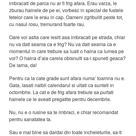
imbracati de parca nu ar fi frig afara. Erau varza, le
zburau hainele de pe ei, vorbesc in special de fustele
fetelor care le erau in cap. Oameni zgribuliti peste tot,
cu nasul rosu, tremurand foarte rau.
Oare voi astia care iesiti asa imbracati pe strada, chiar
nu va dati seama ca e frig? Nu va dati seama ca e
momentul in care trebuie sa luati o haina ca lumea pe
voi? O haina d’aia careia obisnuiti sa-i spuneti geaca?
De iarna, da!
Pentru ca la cate grade sunt afara numa’ toamna nu e.
Gata, lasati naibii calendarul si uitati ca sunteti in
octombrie. La cat e de frig afara trebuie sa purtati
hainele ce le aveati pregatite pentru decembrie.
Nu, nu e o rusine sa te imbraci, e chiar recomandat
pentru sanatatea ta.
Sau e mai bine sa dardai din toate incheieturile, sa-ti