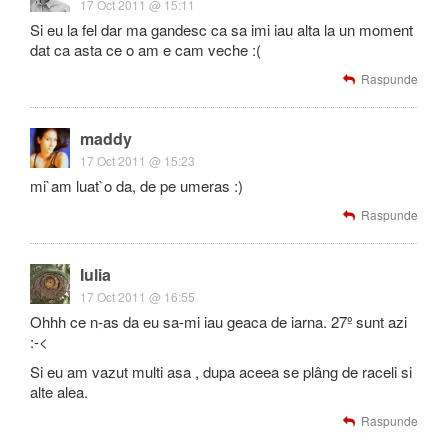
17 Oct 2011 @ 15:11
Si eu la fel dar ma gandesc ca sa imi iau alta la un moment
dat ca asta ce o am e cam veche :(
Raspunde
maddy
17 Oct 2011 @ 15:23
mi`am luat`o da, de pe umeras :)
Raspunde
Iulia
17 Oct 2011 @ 16:55
Ohhh ce n-as da eu sa-mi iau geaca de iarna. 27º sunt azi
:-<
Si eu am vazut multi asa , dupa aceea se plâng de raceli si
alte alea.
Raspunde