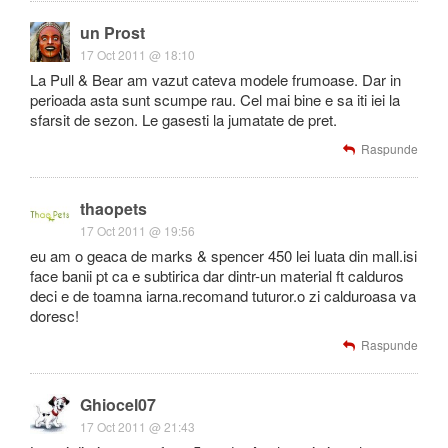
un Prost
17 Oct 2011 @ 18:10
La Pull & Bear am vazut cateva modele frumoase. Dar in
perioada asta sunt scumpe rau. Cel mai bine e sa iti iei la
sfarsit de sezon. Le gasesti la jumatate de pret.
Raspunde
thaopets
17 Oct 2011 @ 19:56
eu am o geaca de marks & spencer 450 lei luata din mall.isi
face banii pt ca e subtirica dar dintr-un material ft calduros
deci e de toamna iarna.recomand tuturor.o zi calduroasa va
doresc!
Raspunde
Ghiocel07
17 Oct 2011 @ 21:43