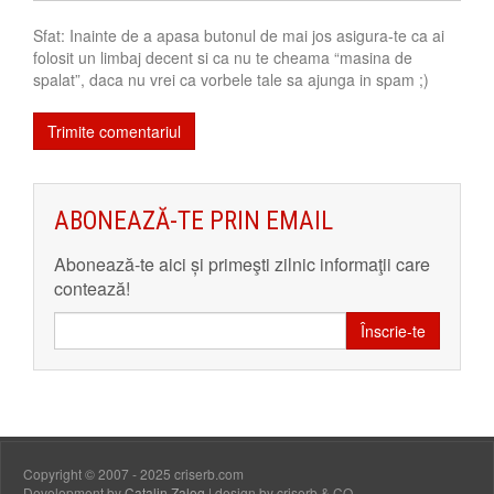
Sfat: Inainte de a apasa butonul de mai jos asigura-te ca ai
folosit un limbaj decent si ca nu te cheama “masina de
spalat”, daca nu vrei ca vorbele tale sa ajunga in spam ;)
ABONEAZĂ-TE PRIN EMAIL
Abonează-te aici și primeşti zilnic informaţii care
contează!
Înscrie-te
Copyright © 2007 - 2025 criserb.com
Development by
Catalin Zalog
| design by criserb & CO