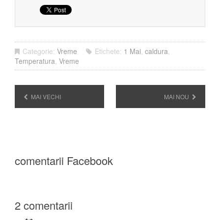
Categorie:
Vreme
Etichete:
1 Mai
,
caldura
,
Temperatura
,
Vreme
MAI VECHI
MAI NOU
comentarii Facebook
2 comentarii