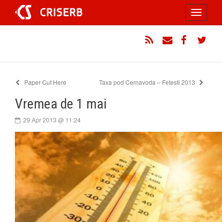
Sari
Toggle
la
conținut
navigati
RSS
Email
Facebook
Twitt
Paper Cut Here
Taxa pod Cernavoda – Fetesti 2013
Vremea de 1 mai
29 Apr 2013 @ 11:24