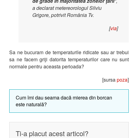
de grade în majoritatea zonelor ţării
",
a declarat metereorologul Silviu
Grigore, potrivit România Tv.
[
via
]
Sa ne bucuram de temperaturile ridicate sau ar trebui
sa ne facem griji datorita temperaturilor care nu sunt
normale pentru aceasta perioada?
[sursa
poza
]
Cum îmi dau seama dacă mierea din borcan
este naturală?
Ti-a placut acest articol?