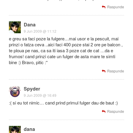
Raspunde
Dana
9 Jun 2009 @ 11:12
e greu sa faci poze la fulgere…mai usor e la pescuit, mai
prinzi o fatza ceva ..aici faci 400 poze stai 2 ore pe balcon ,
te ploua pe nas, ca sa iti iasa 3 poze cat de cat …da e
frumos! cand prinzi cate un fulger de asta mare te simti
bine :) Bravo, pitic :*
Raspunde
Spyder
9 Jun 2009 @ 16:49
:( si eu tot nimic… cand prind primul fulger dau de baut :)
Raspunde
dana