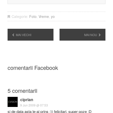
Categorie:
Foto
,
Vreme
,
yo
MAI VECHI
MAI NOU
comentarii Facebook
5 comentarii
ciprian
9 Jun 2009 @ 07:53
si de data asta le-ai prins :)) felicitari, super poze :D