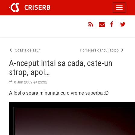
Sari
Toggle
la
conținut
navigati
RSS
Email
Facebook
Twitt
Coasta de azur
Homeless dar cu laptop
A-nceput intai sa cada, cate-un
strop, apoi…
8 Jun 2009 @ 23:32
A fost o seara minunata cu o vreme superba :D