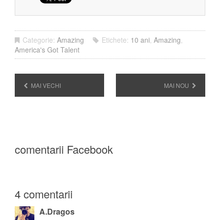
Categorie:
Amazing
Etichete:
10 ani
,
Amazing
,
America's Got Talent
MAI VECHI
MAI NOU
comentarii Facebook
4 comentarii
A.Dragos