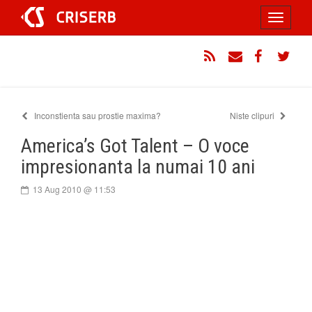
Sari
Toggle
la
conținut
navigati
RSS
Email
Facebook
Twitt
Inconstienta sau prostie maxima?
Niste clipuri
America’s Got Talent – O voce
impresionanta la numai 10 ani
13 Aug 2010 @ 11:53