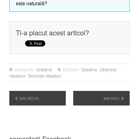
este naturală?
Ti-a placut acest articol?
Categorie:
Grădină
Etichete:
Gradina
,
Obținere
răsaduri
,
Semințe răsaduri
MAI VECHI
MAI NOU
comentarii Facebook