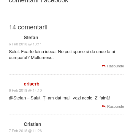
14 comentarii
Stefan
6 Feb 2018 @ 13:11
Salut. Foarte faina ideea. Ne poti spune si de unde le-ai
cumparat? Multumesc.
Raspunde
criserb
6 Feb 2018 @ 14:10
@Stefan – Salut. Ți-am dat mail, vezi acolo. Zi faină!
Raspunde
Cristian
7 Feb 2018 @ 11:26