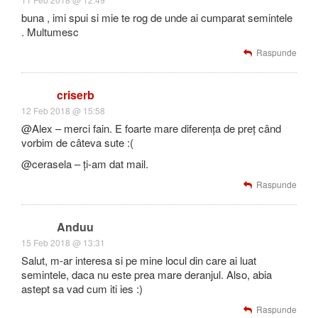
buna , imi spui si mie te rog de unde ai cumparat semintele
. Multumesc
Raspunde
criserb
12 Feb 2018 @ 15:58
@Alex – merci fain. E foarte mare diferența de preț când
vorbim de câteva sute :(
@cerasela – ți-am dat mail.
Raspunde
Anduu
15 Feb 2018 @ 13:31
Salut, m-ar interesa si pe mine locul din care ai luat
semintele, daca nu este prea mare deranjul. Also, abia
astept sa vad cum iti ies :)
Raspunde