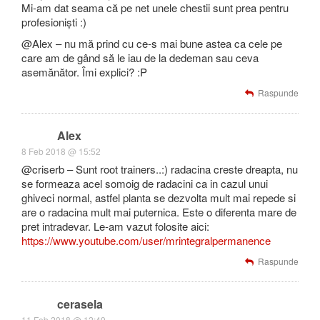
Mi-am dat seama că pe net unele chestii sunt prea pentru
profesioniști :)
@Alex – nu mă prind cu ce-s mai bune astea ca cele pe
care am de gând să le iau de la dedeman sau ceva
asemănător. Îmi explici? :P
Raspunde
Alex
8 Feb 2018 @ 15:52
@criserb – Sunt root trainers..:) radacina creste dreapta, nu
se formeaza acel somoig de radacini ca in cazul unui
ghiveci normal, astfel planta se dezvolta mult mai repede si
are o radacina mult mai puternica. Este o diferenta mare de
pret intradevar. Le-am vazut folosite aici:
https://www.youtube.com/user/mrintegralpermanence
Raspunde
cerasela
11 Feb 2018 @ 12:49