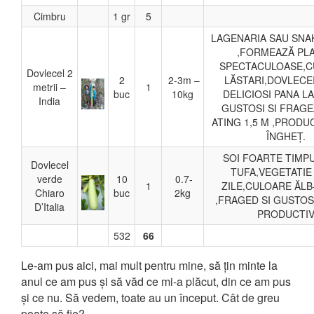
Cimbru
1 gr
5
LAGENARIA SAU SNA
,FORMEAZĂ PL
SPECTACULOASE,C
Dovlecel 2
2
2-3m –
LĂSTARI,DOVLECEI
metrii –
1
buc
10kg
DELICIOSI PANA LA
India
GUSTOSI SI FRAGE
ATING 1,5 M ,PRODU
ÎNGHEȚ.
SOI FOARTE TIMPU
Dovlecel
TUFA,VEGETATIE 
verde
10
0.7-
1
ZILE,CULOARE ĂLB
Chiaro
buc
2kg
,FRAGED SI GUSTO
D’Italia
PRODUCTI
532
66
Le-am pus aici, mai mult pentru mine, să țin minte la
anul ce am pus și să văd ce mi-a plăcut, din ce am pus
și ce nu. Să vedem, toate au un început. Cât de greu
poate să fie?