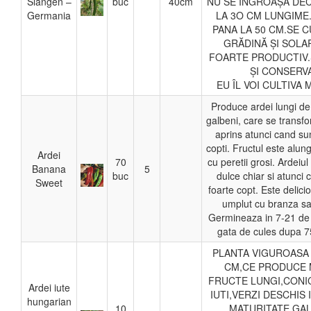
Slangen –
buc
40cm
NU SE INGROAȘĂ DEC
Germania
LA 3O CM LUNGIME
PANA LA 50 CM.SE C
GRĂDINĂ ȘI SOLAR
FOARTE PRODUCTIV.
ȘI CONSERVA
EU ÎL VOI CULTIVA
Produce ardei lungi d
galbeni, care se transf
aprins atunci cand su
copti. Fructul este alungi
Ardei
70
cu peretii grosi. Ardeiul
Banana
5
buc
dulce chiar si atunci 
Sweet
foarte copt. Este delicio
umplut cu branza sau
Germineaza in 7-21 de z
gata de cules dupa 75
PLANTA VIGUROASA 
CM,CE PRODUCE 
FRUCTE LUNGI,CONI
Ardei iute
IUTI,VERZI DESCHIS I
hungarian
10
MATURITATE GA