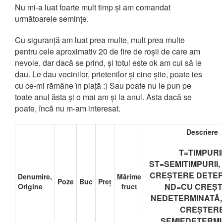
Nu mi-a luat foarte mult timp și am comandat
următoarele semințe.
Cu siguranță am luat prea multe, mult prea multe
pentru cele aproximativ 20 de fire de roșii de care am
nevoie, dar dacă se prind, și totul este ok am cui să le
dau. Le dau vecinilor, prietenilor și cine știe, poate ies
cu ce-mi rămâne în piață :) Sau poate nu le pun pe
toate anul ăsta și o mai am și la anul. Asta dacă se
poate, încă nu m-am interesat.
Descriere
T=TIMPURII
ST=SEMITIMPURII
CREȘTERE DETE
Denumire,
Mărime
Poze
Buc
Preț
ND=CU CREȘ
Origine
fruct
NEDETERMINATĂ,
CREȘTER
SEMIEDETERM