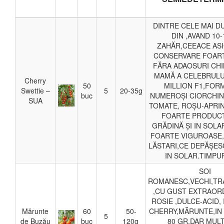
DINTRE CELE MAI DU
DIN ,AVAND 10
ZAHĂR,CEEACE AS
CONSERVARE FOART
FĂRA ADAOSURI CHI
MAMĂ A CELEBRULU
Cherry
50
MILLION F1,FOR
Swettie –
5
20-35g
buc
NUMEROȘI CIORCHINI
SUA
TOMATE, ROȘU-APRI
FOARTE PRODUCT
GRĂDINĂ ȘI IN SOLA
FOARTE VIGUROASE,
LĂSTARI,CE DEPĂȘESC
IN SOLAR.TIMPUR
SOI
ROMANESC,VECHI,TR
,CU GUST EXTRAOR
ROSIE ,DULCE-ACID,
Mărunte
60
50-
CHERRY,MĂRUNTE,IN 
5
de Buzău
buc
120g
80 GR,DAR MUL