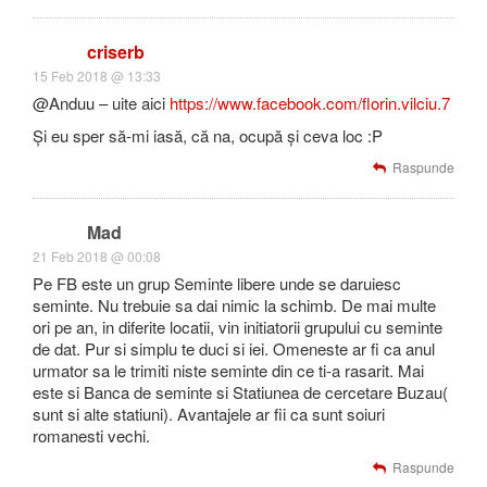
criserb
15 Feb 2018 @ 13:33
@Anduu – uite aici
https://www.facebook.com/florin.vilciu.7
Și eu sper să-mi iasă, că na, ocupă și ceva loc :P
Raspunde
Mad
21 Feb 2018 @ 00:08
Pe FB este un grup Seminte libere unde se daruiesc
seminte. Nu trebuie sa dai nimic la schimb. De mai multe
ori pe an, in diferite locatii, vin initiatorii grupului cu seminte
de dat. Pur si simplu te duci si iei. Omeneste ar fi ca anul
urmator sa le trimiti niste seminte din ce ti-a rasarit. Mai
este si Banca de seminte si Statiunea de cercetare Buzau(
sunt si alte statiuni). Avantajele ar fii ca sunt soiuri
romanesti vechi.
Raspunde