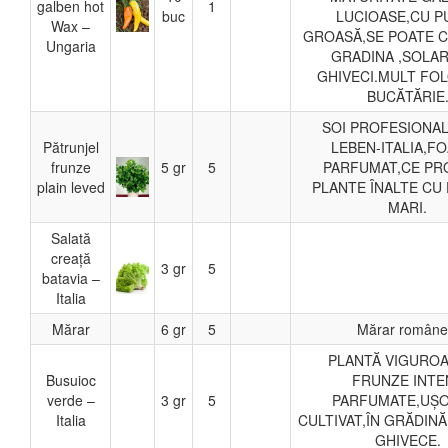
galben hot
1
buc
LUCIOASE,CU P
Wax –
GROASĂ,SE POATE CU
Ungaria
GRADINA ,SOLAR 
GHIVECI.MULT FOL
BUCĂTĂRIE
SOI PROFESIONAL
Pătrunjel
LEBEN-ITALIA,F
frunze
5 gr
5
PARFUMAT,CE PR
plain leved
PLANTE ÎNALTE CU
MARI.
Salată
creață
3 gr
5
batavia –
Italia
Mărar
6 gr
5
Mărar române
PLANTĂ VIGUROA
Busuioc
FRUNZE INTE
verde –
3 gr
5
PARFUMATE,UȘO
Italia
CULTIVAT,ÎN GRĂDINĂ 
GHIVECE.