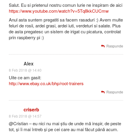
Salut. Eu si prietenul nostru comun Iurie ne inspiram de aici
https://www.youtube.com/watch?v=5Tq8kkCUCmw
Anul asta suntem pregatiti sa facem rasaduri :) Avem multe
feluri de rosii, ardei grasi, ardei iuti, verdeturi si salate. Plus
de asta pregatesc un sistem de irigat cu picatura, controlat
prin raspberry pi :)
Raspunde
Alex
8 Feb 2018 @ 14:40
Uite ce am gasit:
http://www.ebay.co.uk/bhp/root-trainers
Raspunde
criserb
8 Feb 2018 @ 14:57
@Cristian – eu nici nu mai știu de unde mă inspir, de peste
tot, și îi mai întreb și pe cei care au mai făcut până acum.