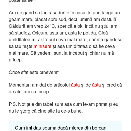
Am de gând să fac răsadurile în casă, le pun lângă un
geam mare, plasat spre sud, deci lumină am destulă.
Căldură am vreo 24°C, sper că e ok, încă nu știu, am
să studiez. Oricum, asta am, asta le pot da. Cică
umiditatea mi-ar trebui ceva mai mare, dar mă gândesc
să iau niște
minisere
și așa umiditatea o să fie ceva
mai mare. Să vedem, sunt la început și chiar nu mă
pricep.
Orice sfat este binevenit.
Momentan am dat de articolul
ăsta
și de
ăsta
și cred că
de aici am să încep.
P.S. Notițele din tabel sunt așa cum le-am primit și eu,
nu le șterg că cine știe la ce-s bune.
Cum îmi dau seama dacă mierea din borcan