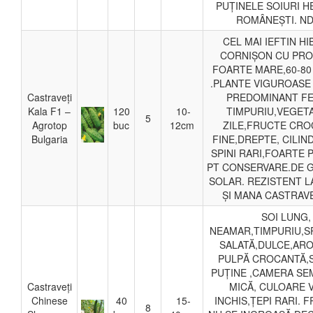
PUȚINELE SOIURI 
ROMÂNEȘTI. ND.
CEL MAI IEFTIN HI
CORNIȘON CU PRO
FOARTE MARE,60-80
.PLANTE VIGUROASE
Castraveți
PREDOMINANT FE
Kala F1 –
120
10-
TIMPURIU,VEGETA
5
Agrotop
buc
12cm
ZILE,FRUCTE CRO
Bulgaria
FINE,DREPTE, CILIN
SPINI RARI,FOARTE 
PT CONSERVARE.DE G
SOLAR. REZISTENT L
ȘI MANA CASTRAV
SOI LUNG,
NEAMAR,TIMPURIU,S
SALATĂ,DULCE,AR
PULPĂ CROCANTĂ,
PUȚINE ,CAMERA SE
Castraveți
MICĂ, CULOARE 
Chinese
40
15-
INCHIS,ȚEPI RARI. 
8