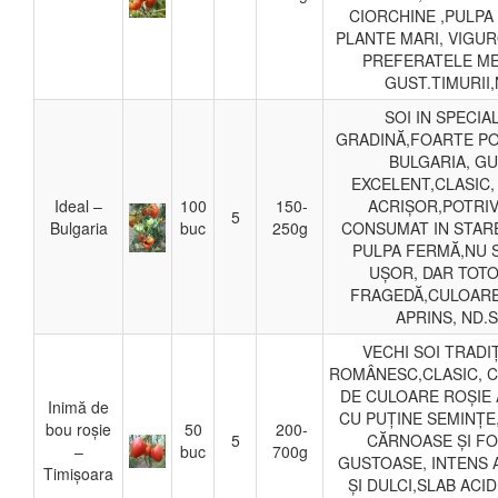
CIORCHINE ,PULPA
PLANTE MARI, VIGU
PREFERATELE ME
GUST.TIMURII,
SOI IN SPECIA
GRADINĂ,FOARTE PO
BULGARIA, G
EXCELENT,CLASIC,
Ideal –
100
150-
ACRIȘOR,POTRIV
5
Bulgaria
buc
250g
CONSUMAT IN STAR
PULPA FERMĂ,NU 
UȘOR, DAR TOT
FRAGEDĂ,CULOARE
APRINS, ND.S
VECHI SOI TRADI
ROMÂNESC,CLASIC, 
DE CULOARE ROȘIE 
Inimă de
CU PUȚINE SEMINȚE
bou roșie
50
200-
5
CĂRNOASE ȘI F
–
buc
700g
GUSTOASE, INTENS
Timișoara
ȘI DULCI,SLAB ACI