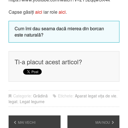
Capse găsiți
aici
iar role
aici
.
Cum îmi dau seama dacă mierea din borcan
este naturală?
Ti-a placut acest articol?
Categorie:
Grădină
Etichete:
Aparat legat vița de vie
,
legat
,
Legat legume
MAI VECHI
MAI NOU