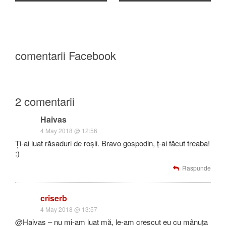
comentarii Facebook
2 comentarii
Haivas
4 May 2018 @ 12:56
Ți-ai luat răsaduri de roșii. Bravo gospodin, ț-ai făcut treaba!
:)
Raspunde
criserb
4 May 2018 @ 13:57
@Haivas – nu mi-am luat mă, le-am crescut eu cu mânuța