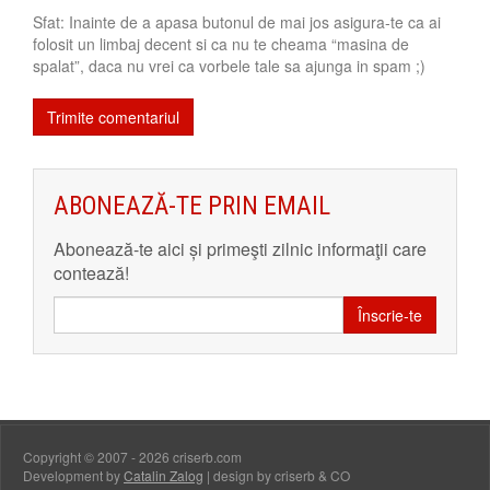
Sfat: Inainte de a apasa butonul de mai jos asigura-te ca ai
folosit un limbaj decent si ca nu te cheama “masina de
spalat”, daca nu vrei ca vorbele tale sa ajunga in spam ;)
ABONEAZĂ-TE PRIN EMAIL
Abonează-te aici și primeşti zilnic informaţii care
contează!
Înscrie-te
Copyright © 2007 - 2026 criserb.com
Development by
Catalin Zalog
| design by criserb & CO