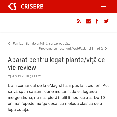
Sari
Toggle
la
conținut
navigati
RSS
Email
Facebook
Twitt
Furnizori flori de grădină, sere/producători
Probleme cu hostingul. WebFactor și SimpliQ
Aparat pentru legat plante/viță de
vie review
4 May 2018 @ 11:21
L-am comandat de la eMag și l-am pus la lucru ieri. Pot
să vă spun că sunt foarte mulțumit de el, legarea
merge strună, nu mai pierd inutil timpul cu ața. De 10
ori mai repede merge decât cu metoda clasică de a
lega cu ața.