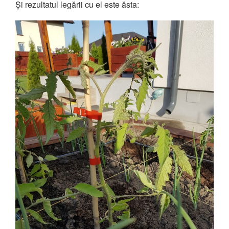
Și rezultatul legării cu el este ăsta: