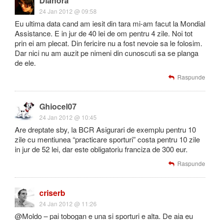
Dianora
24 Jan 2012 @ 09:58
Eu ultima data cand am iesit din tara mi-am facut la Mondial
Assistance. E in jur de 40 lei de om pentru 4 zile. Noi tot
prin ei am plecat. Din fericire nu a fost nevoie sa le folosim.
Dar nici nu am auzit pe nimeni din cunoscuti sa se planga
de ele.
Raspunde
Ghiocel07
24 Jan 2012 @ 10:45
Are dreptate sby, la BCR Asigurari de exemplu pentru 10
zile cu mentiunea “practicare sporturi” costa pentru 10 zile
in jur de 52 lei, dar este obligatoriu franciza de 300 eur.
Raspunde
criserb
24 Jan 2012 @ 11:26
@Moldo – pai tobogan e una si sporturi e alta. De aia eu