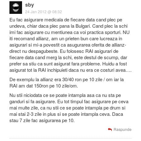
sby
24 Jan 2012 @ 08:32
Eu fac asigurare medicala de fiecare data cand plec pe
undeva, chiar daca plec pana la Bulgari. Cand plec la schi
imi fac asigurare cu mentiunea ca voi practica sporturi. NU
iti recomand allianz, am un prieten bun care lucreaza in
asigurari si mi-a povestit ca asugurarea oferita de allianz-
direct nu despagubeste. Eu folosesc RAI asigurari de
fiecare data cand merg la schi, este destul de scump, dar
prefer sa stiu ca sunt asigurat fara probleme. Huidu a fost
asigurat tot la RAI inchipuieti daca nu era ce costuri avea….
De exemplu la allianz era 30/40 ron pe 10 zile / om iar la
RAI am dat 150ron pe 10 zile/om.
Nu stii niciodata ce se poate intampla asa ca nu sta pe
ganduri si fa asigurare. Eu tot timpul fac asigurare pe ceva
mai multe zile, ca nu stii ce se poate intampla pe drum si
mai stai 2-3 zile in plus si se poate intampla ceva. Daca
stau 7 zile fac asigurarea pe 10.
Raspunde