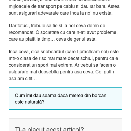
mijloacele de transport pe cablu iti dau iar bani. Astea
sunt asigurari adevarate care inca la noi nu exista.
Dar totusi, trebuie sa fie si la noi ceva demn de
recomandat. O societate cu care n-ati avut probleme,
care au platit la timp… ceva de genul asta.
Inca ceva, cica snoboardul (care-l practicam noi) este
intr-o clasa de risc mai mare decat schiul, pentru ca e
considerat un sport mai extrem. Ar trebui sa facem o
asigurare mai deosebita pentru asa ceva. Cel putin
asa am citit…
Cum îmi dau seama dacă mierea din borcan
este naturală?
Ti-a placut acest articol?