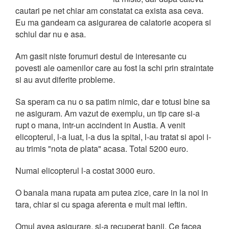
cautari pe net chiar am constatat ca exista asa ceva.
Eu ma gandeam ca asigurarea de calatorie acopera si
schiul dar nu e asa.
Am gasit niste forumuri destul de interesante cu
povesti ale oamenilor care au fost la schi prin straintate
si au avut diferite probleme.
Sa speram ca nu o sa patim nimic, dar e totusi bine sa
ne asiguram. Am vazut de exemplu, un tip care si-a
rupt o mana, intr-un accindent in Austia. A venit
elicopterul, l-a luat, l-a dus la spital, l-au tratat si apoi i-
au trimis "nota de plata" acasa. Total 5200 euro.
Numai elicopterul l-a costat 3000 euro.
O banala mana rupata am putea zice, care in la noi in
tara, chiar si cu spaga aferenta e mult mai ieftin.
Omul avea asigurare, si-a recuperat banii. Ce facea