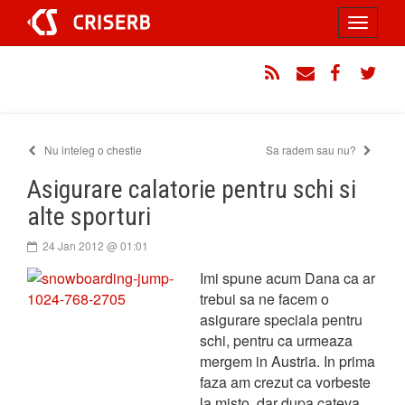
Sari
Toggle
la
conținut
navigati
RSS
Email
Facebook
Twitt
Nu inteleg o chestie
Sa radem sau nu?
Asigurare calatorie pentru schi si
alte sporturi
24 Jan 2012 @ 01:01
Imi spune acum Dana ca ar
trebui sa ne facem o
asigurare speciala pentru
schi, pentru ca urmeaza
mergem in Austria. In prima
faza am crezut ca vorbeste
la misto, dar dupa cateva