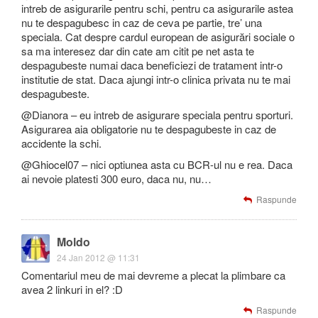
intreb de asigurarile pentru schi, pentru ca asigurarile astea
nu te despagubesc in caz de ceva pe partie, tre’ una
speciala. Cat despre cardul european de asigurări sociale o
sa ma interesez dar din cate am citit pe net asta te
despagubeste numai daca beneficiezi de tratament intr-o
institutie de stat. Daca ajungi intr-o clinica privata nu te mai
despagubeste.
@Dianora – eu intreb de asigurare speciala pentru sporturi.
Asigurarea aia obligatorie nu te despagubeste in caz de
accidente la schi.
@Ghiocel07 – nici optiunea asta cu BCR-ul nu e rea. Daca
ai nevoie platesti 300 euro, daca nu, nu…
Raspunde
Moldo
24 Jan 2012 @ 11:31
Comentariul meu de mai devreme a plecat la plimbare ca
avea 2 linkuri in el? :D
Raspunde