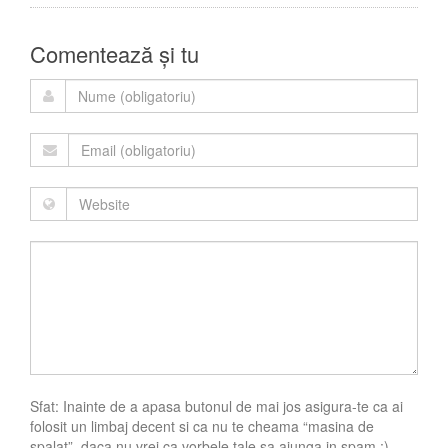
Comentează și tu
Sfat: Inainte de a apasa butonul de mai jos asigura-te ca ai
folosit un limbaj decent si ca nu te cheama “masina de
spalat”, daca nu vrei ca vorbele tale sa ajunga in spam ;)