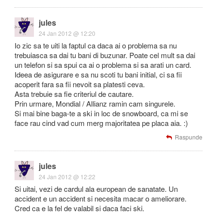
jules
24 Jan 2012 @ 12:20
Io zic sa te uiti la faptul ca daca ai o problema sa nu
trebuiasca sa dai tu bani di buzunar. Poate cel mult sa dai
un telefon si sa spui ca ai o problema si sa arati un card.
Ideea de asigurare e sa nu scoti tu bani initial, ci sa fii
acoperit fara sa fii nevoit sa platesti ceva.
Asta trebuie sa fie criteriul de cautare.
Prin urmare, Mondial / Allianz ramin cam singurele.
Si mai bine baga-te a ski in loc de snowboard, ca mi se
face rau cind vad cum merg majoritatea pe placa aia. :)
Raspunde
jules
24 Jan 2012 @ 12:22
Si uitai, vezi de cardul ala european de sanatate. Un
accident e un accident si necesita macar o ameliorare.
Cred ca e la fel de valabil si daca faci ski.