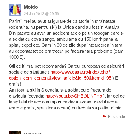
Moldo
24 Jan 2012 @ 09:56
Parintii mei au avut asigurare de calatorie in strainatate
(obisnuita, nu pentru ski) la Uniqa cand au fost in Antalya.
Din pacate au avut un accident acolo pe un topogan care s-
a soldat cu ceva sange, ambulanta cu 150 km/h pana la
spital, copci etc. Cam in 30 de zile dupa intoarcerea in tara
au decontat tot ce era trecut pe factura fara probleme (cam
1000 $).
Stii ce iti mai pot recomanda? Cardul european de asigurări
sociale de sănătate (
http://www.casar.ro/index.php?
option=com_content&view=article&id=50&Itemid=95
) E
gratis!
Am fost la ski in Slovacia, s-a soldat cu o fractura de
clavicula (dovada:
http://youtu.be/SHBt9LjNTHo
), iar cei de
la spitalul de acolo au spus ca daca aveam cardul acela
(care e gratis, spun inca o data) nu trebuia sa platim nimic.
Raspunde