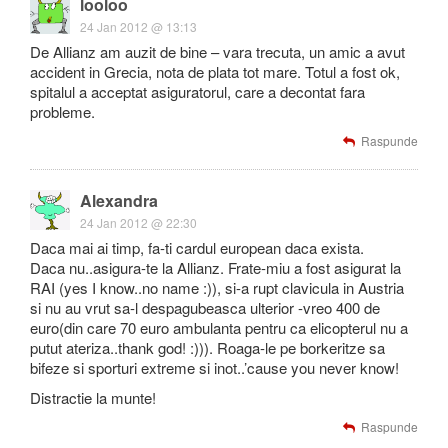
looloo
24 Jan 2012 @ 13:13
De Allianz am auzit de bine – vara trecuta, un amic a avut
accident in Grecia, nota de plata tot mare. Totul a fost ok,
spitalul a acceptat asiguratorul, care a decontat fara
probleme.
Raspunde
Alexandra
24 Jan 2012 @ 22:30
Daca mai ai timp, fa-ti cardul european daca exista.
Daca nu..asigura-te la Allianz. Frate-miu a fost asigurat la
RAI (yes I know..no name :)), si-a rupt clavicula in Austria
si nu au vrut sa-l despagubeasca ulterior -vreo 400 de
euro(din care 70 euro ambulanta pentru ca elicopterul nu a
putut ateriza..thank god! :))). Roaga-le pe borkeritze sa
bifeze si sporturi extreme si inot..’cause you never know!
Distractie la munte!
Raspunde