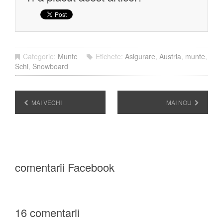
Categorie:
Munte
Etichete:
Asigurare
,
Austria
,
munte
,
Schi
,
Snowboard
MAI VECHI
MAI NOU
comentarii Facebook
16 comentarii