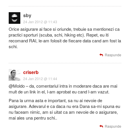
sby
24 Jan 2012 @ 11:43
Orice asigurare ai face si oriunde, trebuie sa mentionezi ca
practici sporturi (scuba, schi, hiking etc). Repet, eu iti
recomand RAI, le-am folosit de fiecare data cand am fost la
schi.
Raspunde
criserb
24 Jan 2012 @ 11:44
@Moldo – da, comentariul intra in moderare daca are mai
mult de un link in el, l-am aprobat eu cand l-am vazut.
Pana la urma asta e important, sa nu ai nevoie de
asigurare. Adevarul e ca daca nu era Dana sa-mi spuna eu
nu faceam nimic, am si uitat ca am nevoie de o asigurare,
mai ales una pentru schi..
Raspunde