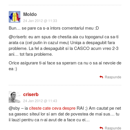
Moldo
24 Jan 2012 @ 11:33
Bun… se pare ca s-a intors comentariul meu :D
@criserb: eu am spus de chestia aia cu topoganul ca sa-ti
arata ca (cel putin in cazul meu) Uniqa a despagubit fara
probleme. La fel a despagubit si la CASCO acum vreo 2-3
ani… tot fara probleme.
Orice asigurare ti-ai face sa speram ca nu o sa ai nevoie de
ea :)
Raspunde
criserb
24 Jan 2012 @ 11:43
@sby – ia
citeste cate ceva despre
RAI ;) Am cautat pe net
sa gasesc siteul lor si am dat de povestea de mai sus… tu
ii lauzi pentru ca n-ai avut de a face cu ei…
Raspunde