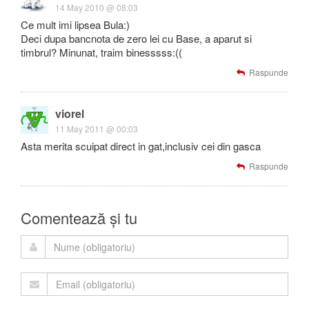
14 May 2010 @ 08:03
Ce mult imi lipsea Bula:)
Deci dupa bancnota de zero lei cu Base, a aparut si
timbrul? Minunat, traim binesssss:((
Raspunde
viorel
11 May 2011 @ 00:03
Asta merita scuipat direct in gat,inclusiv cei din gasca
Raspunde
Comentează și tu