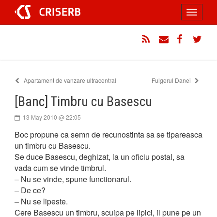
Sari
Toggle
la
conținut
navigati
RSS
Email
Facebook
Twitt
Apartament de vanzare ultracentral
Fulgerul Danei
[Banc] Timbru cu Basescu
13 May 2010 @ 22:05
Boc propune ca semn de recunostinta sa se tipareasca
un timbru cu Basescu.
Se duce Basescu, deghizat, la un oficiu postal, sa
vada cum se vinde timbrul.
– Nu se vinde, spune functionarul.
– De ce?
– Nu se lipeste.
Cere Basescu un timbru, scuipa pe lipici, il pune pe un