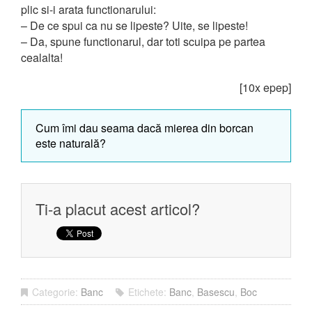
plic si-i arata functionarului:
– De ce spui ca nu se lipeste? Uite, se lipeste!
– Da, spune functionarul, dar toti scuipa pe partea
cealalta!
[10x epep]
Cum îmi dau seama dacă mierea din borcan
este naturală?
Ti-a placut acest articol?
Categorie:
Banc
Etichete:
Banc
,
Basescu
,
Boc