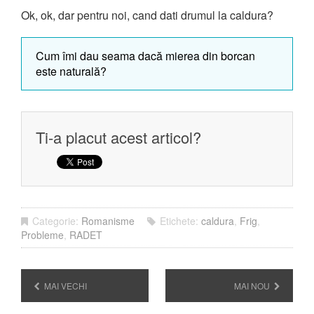
Ok, ok, dar pentru noi, cand dati drumul la caldura?
Cum îmi dau seama dacă mierea din borcan
este naturală?
Ti-a placut acest articol?
Categorie:
Romanisme
Etichete:
caldura
,
Frig
,
Probleme
,
RADET
MAI VECHI
MAI NOU