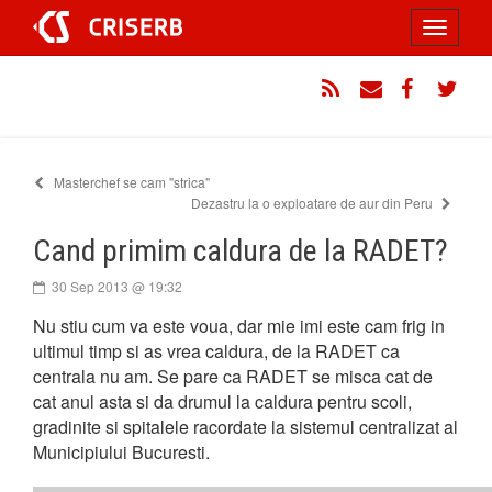
Sari
Toggle
la
conținut
navigati
RSS
Email
Facebook
Twitt
Masterchef se cam "strica"
Dezastru la o exploatare de aur din Peru
Cand primim caldura de la RADET?
30 Sep 2013 @ 19:32
Nu stiu cum va este voua, dar mie imi este cam frig in
ultimul timp si as vrea caldura, de la RADET ca
centrala nu am. Se pare ca RADET se misca cat de
cat anul asta si da drumul la caldura pentru scoli,
gradinite si spitalele racordate la sistemul centralizat al
Municipiului Bucuresti.