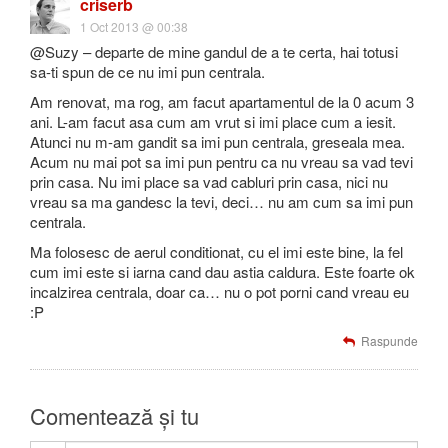
criserb
1 Oct 2013 @ 00:38
@Suzy – departe de mine gandul de a te certa, hai totusi
sa-ti spun de ce nu imi pun centrala.
Am renovat, ma rog, am facut apartamentul de la 0 acum 3
ani. L-am facut asa cum am vrut si imi place cum a iesit.
Atunci nu m-am gandit sa imi pun centrala, greseala mea.
Acum nu mai pot sa imi pun pentru ca nu vreau sa vad tevi
prin casa. Nu imi place sa vad cabluri prin casa, nici nu
vreau sa ma gandesc la tevi, deci… nu am cum sa imi pun
centrala.
Ma folosesc de aerul conditionat, cu el imi este bine, la fel
cum imi este si iarna cand dau astia caldura. Este foarte ok
incalzirea centrala, doar ca… nu o pot porni cand vreau eu
:P
Raspunde
Comentează și tu