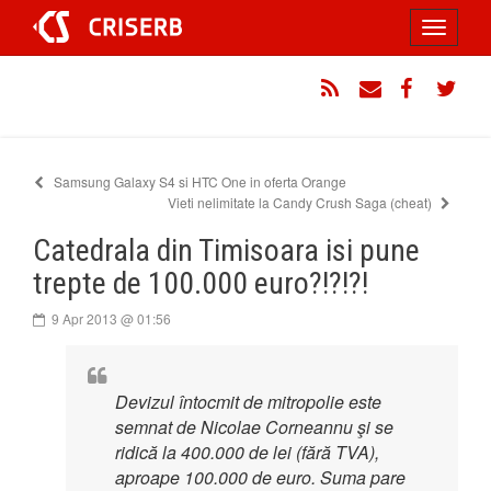
Sari
Toggle
la
conținut
navigati
RSS
Email
Facebook
Twitt
Samsung Galaxy S4 si HTC One in oferta Orange
Vieti nelimitate la Candy Crush Saga (cheat)
Catedrala din Timisoara isi pune
trepte de 100.000 euro?!?!?!
9 Apr 2013 @ 01:56
Devizul întocmit de mitropolie este
semnat de Nicolae Corneannu şi se
ridică la 400.000 de lei (fără TVA),
aproape 100.000 de euro. Suma pare