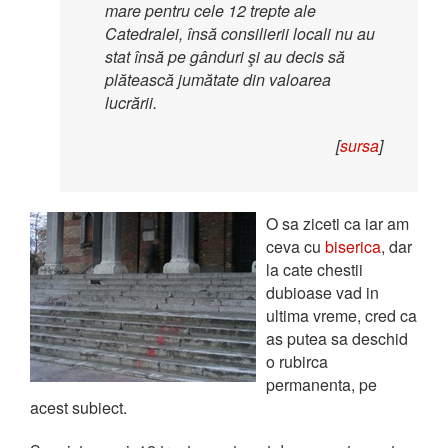
mare pentru cele 12 trepte ale
Catedralei, însă consilierii locali nu au
stat însă pe gânduri şi au decis să
plătească jumătate din valoarea
lucrării.
[
sursa
]
O sa ziceti ca iar am
ceva cu
biserica
, dar
la cate chestii
dubioase vad in
ultima vreme, cred ca
as putea sa deschid
o rubirca
permanenta, pe
acest subiect.