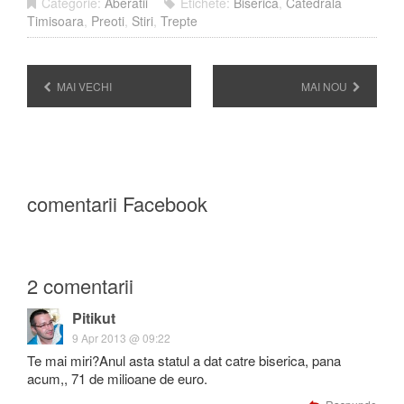
Categorie:
Aberatii
Etichete:
Biserica
,
Catedrala
Timisoara
,
Preoti
,
Stiri
,
Trepte
MAI VECHI
MAI NOU
comentarii Facebook
2 comentarii
Pitikut
9 Apr 2013 @ 09:22
Te mai miri?Anul asta statul a dat catre biserica, pana
acum,, 71 de milioane de euro.