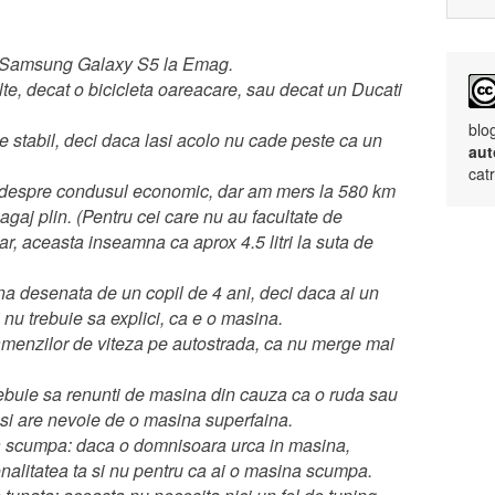
doi Samsung Galaxy S5 la Emag.
lte, decat o bicicleta oareacare, sau decat un Ducati
blo
rte stabil, deci daca lasi acolo nu cade peste ca un
aut
cat
despre condusul economic, dar am mers la 580 km
bagaj plin. (Pentru cei care nu au facultate de
, aceasta inseamna ca aprox 4.5 litri la suta de
na desenata de un copil de 4 ani, deci daca ai un
i nu trebuie sa explici, ca e o masina.
a amenzilor de viteza pe autostrada, ca nu merge mai
ebuie sa renunti de masina din cauza ca o ruda sau
 si are nevoie de o masina superfaina.
a scumpa: daca o domnisoara urca in masina,
nalitatea ta si nu pentru ca ai o masina scumpa.