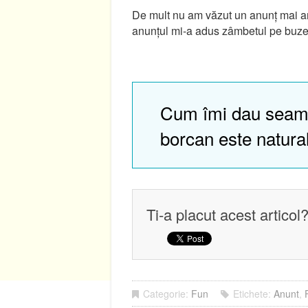
De mult nu am văzut un anunț mai a
anunțul mi-a adus zâmbetul pe buze.
Cum îmi dau seam
borcan este natura
Ti-a placut acest articol
Categorie:
Fun
Etichete:
Anunt
,