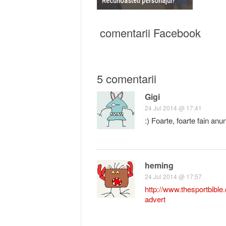
Recunoasteti personajul?
comentarii Facebook
5 comentarii
Gigi
24 Jul 2014 @ 17:41
:) Foarte, foarte fain anu
heming
24 Jul 2014 @ 17:57
http://www.thesportbible.c
advert