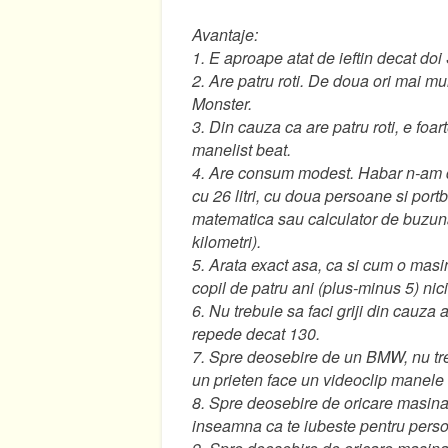
Avantaje:
1. E aproape atat de ieftin decat 
2. Are patru roti. De doua ori mai mu
Monster.
3. Din cauza ca are patru roti, e foa
manelist beat.
4. Are consum modest. Habar n-am 
cu 26 litri, cu doua persoane si port
matematica sau calculator de buzunar
kilometri).
5. Arata exact asa, ca si cum o masi
copil de patru ani (plus-minus 5) nic
6. Nu trebuie sa faci griji din cauz
repede decat 130.
7. Spre deosebire de un BMW, nu tr
un prieten face un videoclip manele
8. Spre deosebire de oricare masin
inseamna ca te iubeste pentru perso