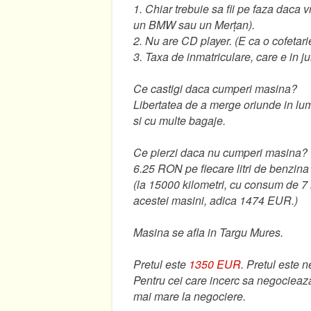
1. Chiar trebuie sa fii pe faza daca 
un BMW sau un Merțan).
2. Nu are CD player. (E ca o cofetari
3. Taxa de inmatriculare, care e in ju
Ce castigi daca cumperi masina?
Libertatea de a merge oriunde in lum
si cu multe bagaje.
Ce pierzi daca nu cumperi masina?
6.25 RON pe fiecare litri de benzina 
(la 15000 kilometri, cu consum de 7 
acestei masini, adica 1474 EUR.)
Masina se afla in Targu Mures.
Pretul este
1350 EUR
. Pretul este n
Pentru cei care incerc sa negocieaza
mai mare la negociere.