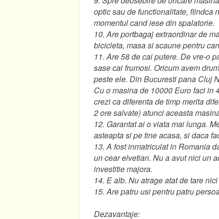
9. Spre deosebire de oricare masina 
optic sau de functionalitate, fiindca 
momentul cand iese din spalatorie.
10. Are portbagaj extraordinar de ma
bicicleta, masa si scaune pentru camp
11. Are 58 de cai putere. De vre-o pa
sase cai frumosi. Oricum avem drumu
peste ele. Din Bucuresti pana Cluj N
Cu o masina de 10000 Euro faci in 4
crezi ca diferenta de timp merita dife
2 ore salvate) atunci aceasta masina
12. Garantat ai o viata mai lunga. M
asteapta si pe tine acasa, si daca f
13. A fost inmatriculat in Romania da
un cear elvetian. Nu a avut nici un a
investitie majora.
14. E alb. Nu atrage atat de tare nici
15. Are patru usi pentru patru perso
Dezavantaje: