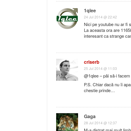
1qlee
24 Jul 2014 @ 22:42
Nici pe youtube nu ar fi 
La aceasta ora are 1165
interesant ca strange cam
criserb
25 Jul 2014 @ 11:03
@1qlee – păi să-i facem p
P.S. Chiar dacă nu îi apa
chestie prinde…
Gaga
28 Jul 2014 @ 12:37
M-a distrat mai mult lim