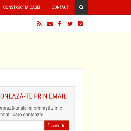
CONSTRUCȚIA CASEI
CONTACT
RSS
Email
Facebook
Twitter
Google+
ONEAZĂ-TE PRIN EMAIL
nează-te aici și primeşti zilnic
ormaţii care contează!
Înscrie-te