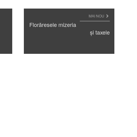
MAI NOU
Florăresele mizeria
și taxele