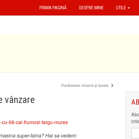
PRIMA PAGINĂ
DESPRE MINE
UTILE
Florăresele mizeria și taxele
e vânzare
AB
Abo
inf
masina super-faina? Hai sa vedem: