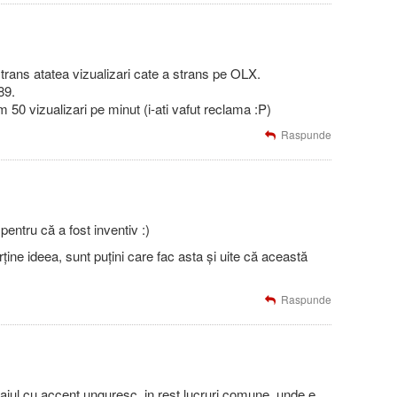
strans atatea vizualizari cate a strans pe OLX.
89.
 50 vizualizari pe minut (i-ati vafut reclama :P)
Raspunde
entru că a fost inventiv :)
rține ideea, sunt puțini care fac asta și uite că această
Raspunde
bajul cu accent unguresc, in rest lucruri comune, unde e