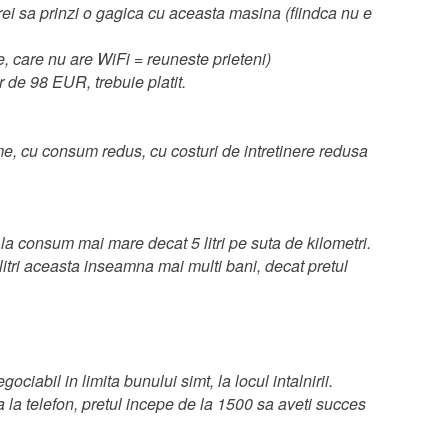
vrei sa prinzi o gagica cu aceasta masina (fiindca nu e
e, care nu are WiFi = reuneste prieteni)
r de 98 EUR, trebuie platit.
e, cu consum redus, cu costuri de intretinere redusa
la consum mai mare decat 5 litri pe suta de kilometri.
litri aceasta inseamna mai multi bani, decat pretul
egociabil in limita bunului simt, la locul intalnirii.
 la telefon, pretul incepe de la 1500 sa aveti succes