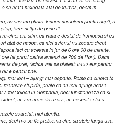
tunata: aceasta nu necesita nici un fel de tuning
n-o sa arata niciodata atat de frumos, decat in
re, cu scaune pliate. Incape caruciorul pentru copii, o
ing, bere si tija de pescuit.
tru-cinci ani stim, ca viata e destul de frumoasa si cu
ri atat de naspa, ca nici avionul nu zboare drept
apoca faci cu aceasta in jur de 6 ore 30 de minute.
 ore (si prinzi cativa amenzi de 700 de Ron). Daca
renta de pret, (adica vrei sa platesti 8400 eur pentru
 nu e pentru tine.
ergi mai lent = ajungi mai departe. Poate ca cineva te
aci manevre stupide, poate ca nu mai ajungi acasa.
r a fost folosit in Germania, deci functioneaza ca si
ccident, nu are urme de uzura, nu necesita nici o
 razele soarelui, nici atentia.
ane, deci n-o sa fie problema cine sa steie langa usa.