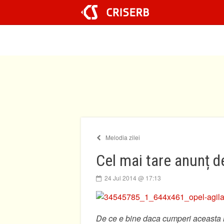
Sari
la
conținut
Melodia zilei
Cel mai tare anunț d
24 Jul 2014 @ 17:13
De ce e bine daca cumperi aceasta 