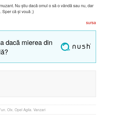
muzant. Nu știu dacă omul o să o vândă sau nu, dar
 Sper că și vouă ;)
sursa
a dacă mierea din
lă?
?
Fun
,
Olx
,
Opel Agila
,
Vanzari